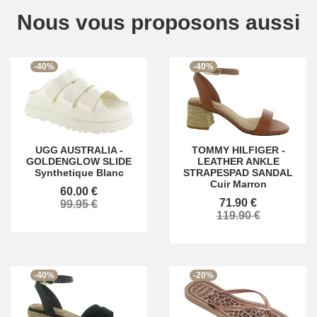
Nous vous proposons aussi
-40%
-40%
UGG AUSTRALIA
-
TOMMY HILFIGER
-
GOLDENGLOW SLIDE
LEATHER ANKLE
Synthetique Blanc
STRAPESPAD SANDAL
Cuir Marron
60.00 €
71.90 €
99.95 €
119.90 €
-40%
-20%