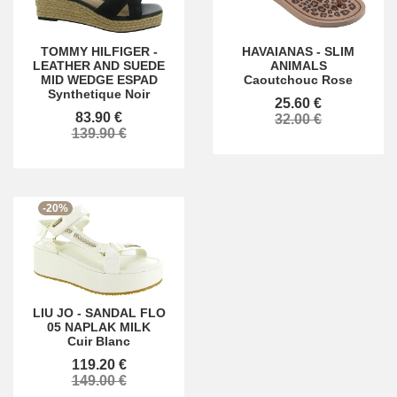
TOMMY HILFIGER
-
HAVAIANAS
-
SLIM
LEATHER AND SUEDE
ANIMALS
MID WEDGE ESPAD
Caoutchouc Rose
Synthetique Noir
25.60 €
83.90 €
32.00 €
139.90 €
-20%
LIU JO
-
SANDAL FLO
05 NAPLAK MILK
Cuir Blanc
119.20 €
149.00 €