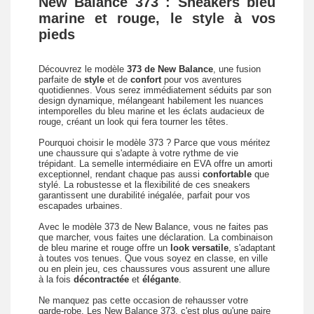
New Balance 373 : Sneakers bleu
marine et rouge, le style à vos
pieds
Découvrez le modèle
373 de New Balance
, une fusion
parfaite de
style
et de
confort
pour vos aventures
quotidiennes. Vous serez immédiatement séduits par son
design dynamique, mélangeant habilement les nuances
intemporelles du bleu marine et les éclats audacieux de
rouge, créant un look qui fera tourner les têtes.
Pourquoi choisir le modèle 373 ? Parce que vous méritez
une chaussure qui s'adapte à votre rythme de vie
trépidant. La semelle intermédiaire en EVA offre un amorti
exceptionnel, rendant chaque pas aussi
confortable
que
stylé. La robustesse et la flexibilité de ces sneakers
garantissent une durabilité inégalée, parfait pour vos
escapades urbaines.
Avec le modèle 373 de New Balance, vous ne faites pas
que marcher, vous faites une déclaration. La combinaison
de bleu marine et rouge offre un
look versatile
, s'adaptant
à toutes vos tenues. Que vous soyez en classe, en ville
ou en plein jeu, ces chaussures vous assurent une allure
à la fois
décontractée
et
élégante
.
Ne manquez pas cette occasion de rehausser votre
garde-robe. Les New Balance 373, c'est plus qu'une paire