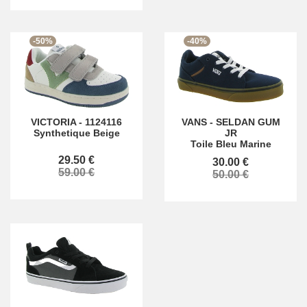
-50%
-40%
VICTORIA
-
1124116
VANS
-
SELDAN GUM
Synthetique Beige
JR
Toile Bleu Marine
29.50 €
30.00 €
59.00 €
50.00 €