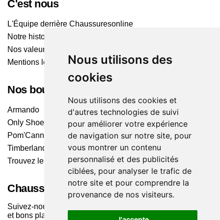
C'est nous
L'Équipe derrière Chaussuresonline
Notre histoire
Nos valeurs
Nous utilisons des
Mentions légales
cookies
Nos boutiques
Nous utilisons des cookies et
Armando
d'autres technologies de suivi
Only Shoes
pour améliorer votre expérience
de navigation sur notre site, pour
Pom'Cannelle
vous montrer un contenu
Timberland
personnalisé et des publicités
Trouvez le magasin le plus proche
ciblées, pour analyser le trafic de
notre site et pour comprendre la
Chaussuresonline sur les Médias sociaux
provenance de nos visiteurs.
Suivez-nous sur les réseaux pour les dernières tendances
et bons plans !
J'accepte