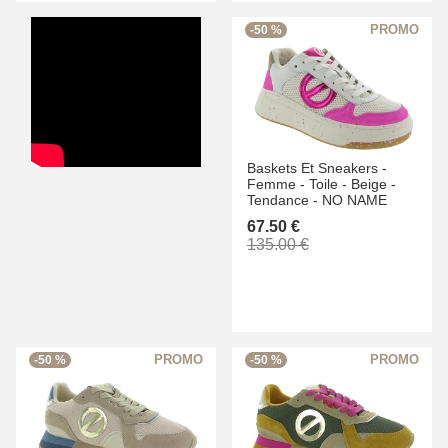
-50 %
Baskets Et Sneakers -
Femme -
Toile -
Beige -
Tendance -
NO NAME
67.50 €
135.00 €
-50 %
-50 %