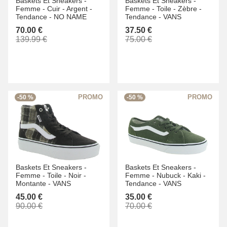
Baskets Et Sneakers -
Baskets Et Sneakers -
Femme -
Cuir -
Argent -
Femme -
Toile -
Zèbre -
Tendance -
NO NAME
Tendance -
VANS
70.00 €
37.50 €
139.99 €
75.00 €
-50 %
-50 %
Baskets Et Sneakers -
Baskets Et Sneakers -
Femme -
Toile -
Noir -
Femme -
Nubuck -
Kaki -
Montante -
VANS
Tendance -
VANS
45.00 €
35.00 €
90.00 €
70.00 €