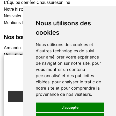
L'Équipe derrière Chaussuresonline
Notre histoire
Nos valeurs
Nous utilisons des
Mentions légales
cookies
Nos boutiques
Nous utilisons des cookies et
Armando
d'autres technologies de suivi
Only Shoes
pour améliorer votre expérience
Pom'Cannelle
de navigation sur notre site, pour
Timberland
vous montrer un contenu
Trouvez le magasin le plus proche
2€ OFFERTS
personnalisé et des publicités
ciblées, pour analyser le trafic de
EN CRÉANT UN COMPTE
notre site et pour comprendre la
Chaussuresonline sur les Médias sociaux
provenance de nos visiteurs.
JE CRÉE MON COMPTE
Suivez-nous sur les réseaux pour les dernières tendances
et bons plans !
J'accepte