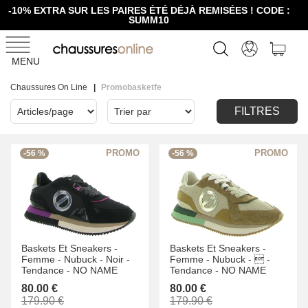
-10% EXTRA SUR LES PAIRES ÉTÉ DÉJÀ REMISÉES ! CODE :
SUMM10
MENU
Chaussures On Line
Promobasketfe
FILTRES
-56 %
-56 %
Baskets Et Sneakers -
Baskets Et Sneakers -
Femme -
Nubuck -
Noir -
Femme -
Nubuck -
 -
Tendance -
NO NAME
Tendance -
NO NAME
80.00 €
80.00 €
179.90 €
179.90 €