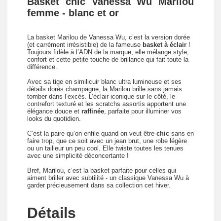
Basket chic Vanessa Wu Marilou
femme - blanc et or
La basket Marilou de Vanessa Wu, c’est la version dorée
(et carrément irrésistible) de la fameuse
basket à éclair
!
Toujours fidèle à l’ADN de la marque, elle mélange style,
confort et cette petite touche de brillance qui fait toute la
différence.
Avec sa tige en similicuir blanc ultra lumineuse et ses
détails dorés champagne, la Marilou brille sans jamais
tomber dans l’excès. L’éclair iconique sur le côté, le
contrefort texturé et les scratchs assortis apportent une
élégance douce et
raffinée
, parfaite pour illuminer vos
looks du quotidien.
C’est la paire qu’on enfile quand on veut être
chic
sans en
faire trop, que ce soit avec un jean brut, une robe légère
ou un tailleur un peu cool. Elle twiste toutes les tenues
avec une simplicité déconcertante !
Bref, Marilou, c’est la basket parfaite pour celles qui
aiment briller avec subtilité - un classique Vanessa Wu à
garder précieusement dans sa collection cet hiver.
Détails