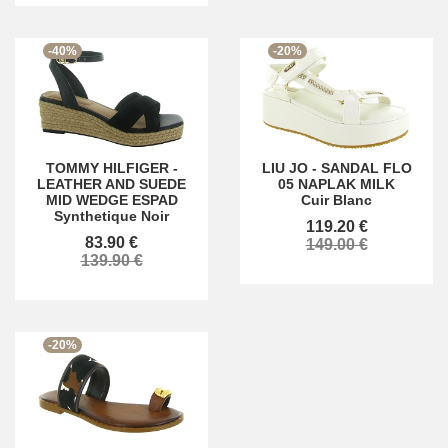
-40%
-20%
TOMMY HILFIGER
-
LIU JO
-
SANDAL FLO
LEATHER AND SUEDE
05 NAPLAK MILK
MID WEDGE ESPAD
Cuir Blanc
Synthetique Noir
119.20 €
83.90 €
149.00 €
139.90 €
-20%