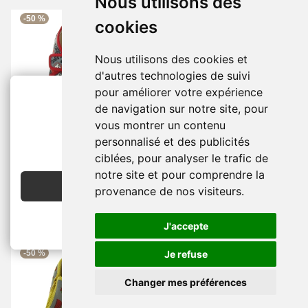
Nous utilisons des
-50 %
-50 %
cookies
Nous utilisons des cookies et
d'autres technologies de suivi
pour améliorer votre expérience
de navigation sur notre site, pour
Chaussons Et Pantoufles -
Chaussons Et Pantoufles -
vous montrer un contenu
Junior Garçon -
Cuir -
Gris
Bébé Garçon -
 -
Gris -
-
2€ OFFERTS
-
-
BELLAMY
BELLAMY
personnalisé et des publicités
EN CRÉANT UN COMPTE
À PARTIR DE
À PARTIR DE
ciblées, pour analyser le trafic de
18.00 €
18.00 €
36.00 €
36.00 €
notre site et pour comprendre la
JE CRÉE MON COMPTE
provenance de nos visiteurs.
J'accepte
-50 %
-50 %
Je refuse
Changer mes préférences