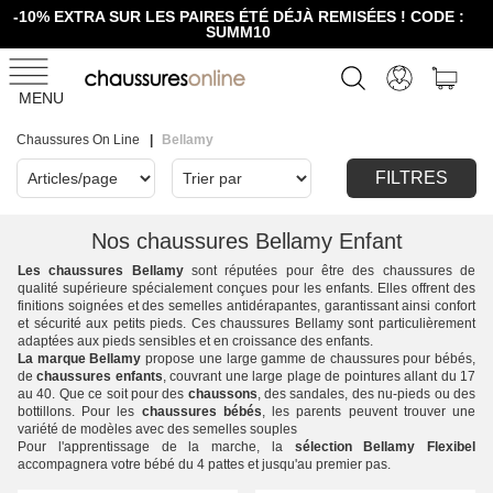
-10% EXTRA SUR LES PAIRES ÉTÉ DÉJÀ REMISÉES ! CODE :
SUMM10
MENU
Chaussures On Line
Bellamy
FILTRES
Nos chaussures Bellamy Enfant
Les chaussures Bellamy
sont réputées pour être des chaussures de
qualité supérieure spécialement conçues pour les enfants. Elles offrent des
finitions soignées et des semelles antidérapantes, garantissant ainsi confort
et sécurité aux petits pieds. Ces chaussures Bellamy sont particulièrement
adaptées aux pieds sensibles et en croissance des enfants.
La marque Bellamy
propose une large gamme de chaussures pour bébés,
de
chaussures enfants
, couvrant une large plage de pointures allant du 17
au 40. Que ce soit pour des
chaussons
, des sandales, des nu-pieds ou des
bottillons. Pour les
chaussures bébés
, les parents peuvent trouver une
variété de modèles avec des semelles souples
Pour l'apprentissage de la marche, la
sélection Bellamy Flexibel
accompagnera votre bébé du 4 pattes et jusqu'au premier pas.