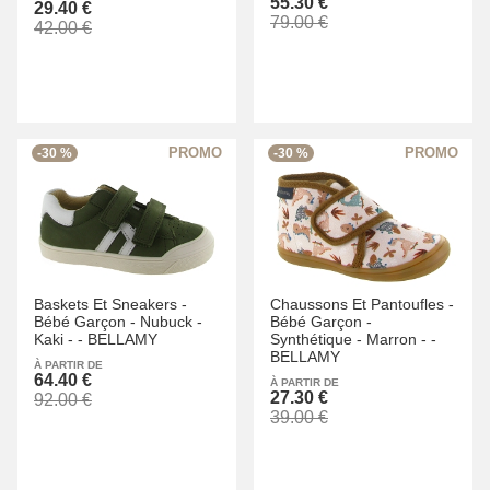
55.30 €
29.40 €
79.00 €
42.00 €
-30 %
-30 %
Baskets Et Sneakers -
Chaussons Et Pantoufles -
Bébé Garçon -
Nubuck -
Bébé Garçon -
Kaki -
-
BELLAMY
Synthétique -
Marron -
-
BELLAMY
À PARTIR DE
64.40 €
À PARTIR DE
27.30 €
92.00 €
39.00 €