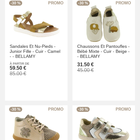
-30 %
-30 %
Sandales Et Nu-Pieds -
Chaussons Et Pantoufles -
Junior Fille -
Cuir -
Camel
Bébé Mixte -
Cuir -
Beige -
-
-
BELLAMY
-
BELLAMY
À PARTIR DE
31.50 €
59.50 €
45.00 €
85.00 €
-30 %
-30 %