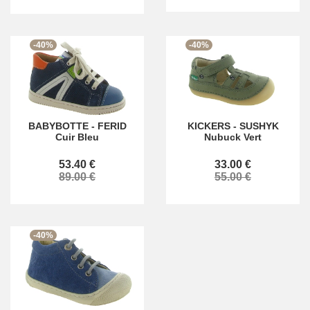
-40%
-40%
BABYBOTTE
-
FERID
KICKERS
-
SUSHYK
Cuir Bleu
Nubuck Vert
53.40 €
33.00 €
89.00 €
55.00 €
-40%