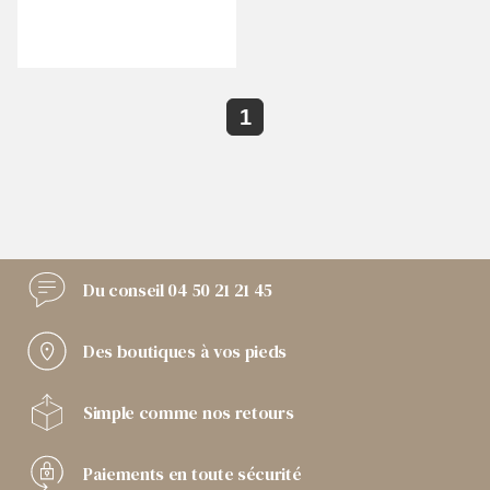
1
Du conseil
04 50 21 21 45
Des boutiques
à vos pieds
Simple comme
nos retours
Paiements
en toute sécurité