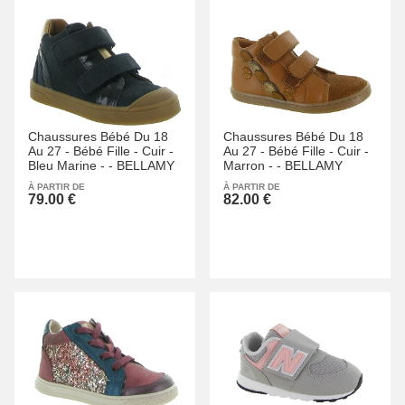
Chaussures Bébé Du 18
Chaussures Bébé Du 18
Au 27 -
Bébé Fille -
Cuir -
Au 27 -
Bébé Fille -
Cuir -
Bleu Marine -
-
BELLAMY
Marron -
-
BELLAMY
À PARTIR DE
À PARTIR DE
79.00 €
82.00 €