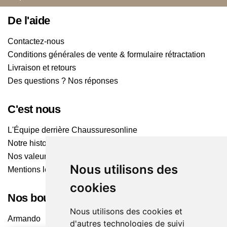
De l'aide
Contactez-nous
Conditions générales de vente & formulaire rétractation
Livraison et retours
Des questions ? Nos réponses
C'est nous
L'Équipe derrière Chaussuresonline
Notre histoire
Nos valeurs
Nous utilisons des
Mentions légales
cookies
Nos boutiques
Nous utilisons des cookies et
Armando
d'autres technologies de suivi