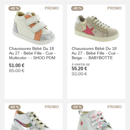
-40 %
-40 %
Chaussures Bébé Du 18
Chaussures Bébé Du 18
Au 27 -
Bébé Fille -
Cuir -
Au 27 -
Bébé Fille -
Cuir -
Multicolor -
-
SHOO POM
Beige -
-
BABYBOTTE
51.00 €
À PARTIR DE
55.20 €
85.00 €
92.00 €
-60 %
-50 %