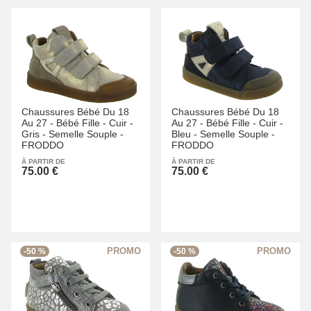
Chaussures Bébé Du 18
Chaussures Bébé Du 18
Au 27 -
Bébé Fille -
Cuir -
Au 27 -
Bébé Fille -
Cuir -
Gris -
Semelle Souple -
Bleu -
Semelle Souple -
FRODDO
FRODDO
À PARTIR DE
À PARTIR DE
75.00 €
75.00 €
-50 %
-50 %