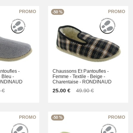
-50 %
toufles -
Chaussons Et Pantoufles -
-
Bleu -
Femme -
Textile -
Beige -
NDINAUD
Charentaise -
RONDINAUD
 €
25.00 €
49.90 €
-50 %