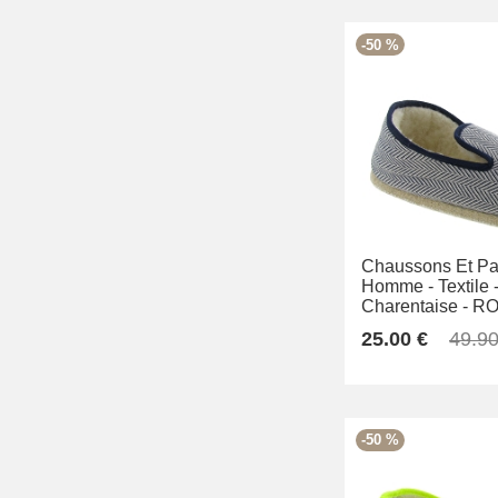
-50 %
Chaussons Et Pan
Homme -
Textile 
Charentaise -
RO
25.00 €
49.90
-50 %