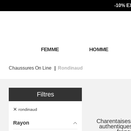
-10% E
FEMME
HOMME
Chaussures On Line
Rondinaud
Filtres
×
rondinaud
Charentaises
Rayon
authentique