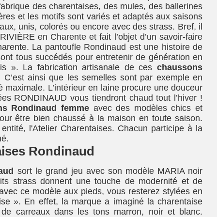
fabrique des charentaises, des mules, des ballerines
ères et les motifs sont variés et adaptés aux saisons
ux, unis, colorés ou encore avec des strass. Bref, il
RIVIÈRE en Charente et fait l’objet d’un savoir-faire
arente. La pantoufle Rondinaud est une histoire de
nt tous succédés pour entretenir de génération en
ais ». La fabrication artisanale de ces
chaussons
 C’est ainsi que les semelles sont par exemple en
é maximale. L’intérieur en laine procure une douceur
ées RONDINAUD vous tiendront chaud tout l’hiver !
ns Rondinaud femme
avec des modèles chics et
ur être bien chaussé à la maison en toute saison.
ntité, l'Atelier Charentaises. Chacun participe à la
né.
taises Rondinaud
naud
sort le grand jeu avec son modèle MARIA noir
tits strass donnent une touche de modernité et de
 avec ce modèle aux pieds, vous resterez stylées en
se ». En effet, la marque a imaginé la charentaise
e de carreaux dans les tons marron, noir et blanc.