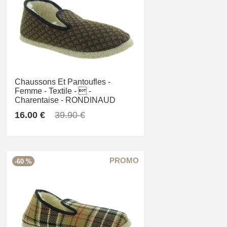
Chaussons Et Pantoufles -
Femme -
Textile -
 -
Charentaise -
RONDINAUD
16.00 €
39.90 €
-60 %