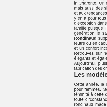
in Charente. On n
mais aussi des sl
et aux tendances.
y en a pour tous 
d’exception dans
famille puisque
génération le sa
Rondinaud
suppo
feutre ou en caou
et un confort in
Retrouvez sur n
élégants et éga
Aujourd'hui, plu
fabrication des 
Les modèle
Cette année, la
pour femmes. So
féminité à cette
toute circonstan
rondinaud made i