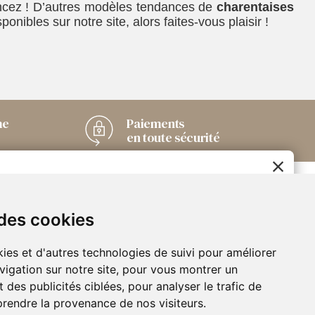
oncez ! D’autres modèles tendances de
charentaises
nibles sur notre site, alors faites-vous plaisir !
me
Paiements
en toute sécurité
Chaussuresonline sur
2€ OFFERTS
les Médias sociaux
 des cookies
EN CRÉANT UN COMPTE
Suivez-nous sur les réseaux pour
ies et d'autres technologies de suivi pour améliorer
les dernières tendances et bons
JE CRÉE MON COMPTE
plans !
vigation sur notre site, pour vous montrer un
 des publicités ciblées, pour analyser le trafic de
s
prendre la provenance de nos visiteurs.