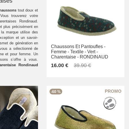
aises
haussons
tout doux et
 Vous trouverez votre
rentaises Rondinaud.
et plus précisément en
 la marque utilise des
xception et un savoir-
nsmet de génération en
Chaussons Et Pantoufles -
 vous a sélectionné de
Femme -
Textile -
Vert -
mme et pour femme. Un
Charentaise -
RONDINAUD
sons s’offre à vous.
16.00 €
39.90 €
arentaise Rondinaud
-60 %