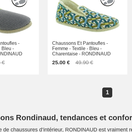
toufles -
Chaussons Et Pantoufles -
-
Bleu -
Femme -
Textile -
Bleu -
NDINAUD
Charentaise -
RONDINAUD
 €
25.00 €
49.90 €
1
sons Rondinaud
, tendances et confor
e de chaussures d’intérieur, RONDINAUD est vraiment re