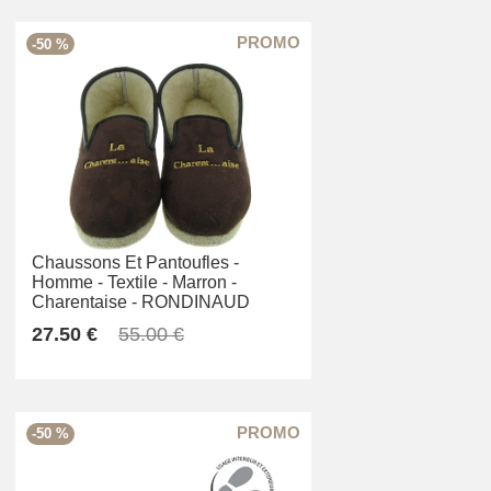
-50 %
Chaussons Et Pantoufles -
Homme -
Textile -
Marron -
Charentaise -
RONDINAUD
27.50 €
55.00 €
-50 %