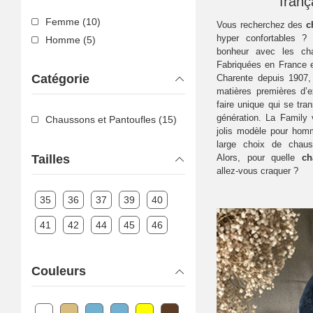
franç
Femme (10)
Vous recherchez des
c
hyper confortables ?
Homme (5)
bonheur avec les cha
Fabriquées en France 
Catégorie
Charente depuis 1907,
matières premières d’e
faire unique qui se tra
génération. La Family
Chaussons et Pantoufles (15)
jolis modèle pour ho
large choix de chaus
Tailles
Alors, pour quelle
ch
allez-vous craquer ?
35
36
37
39
40
41
42
44
45
46
Couleurs