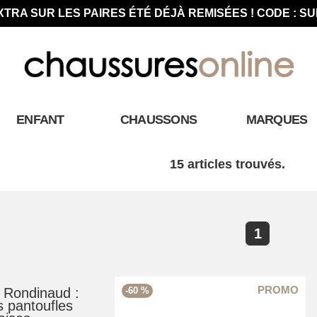
XTRA SUR LES PAIRES ÉTÉ DÉJÀ REMISÉES ! CODE : S
ENFANT
CHAUSSONS
MARQUES
15 articles trouvés.
1
 Rondinaud :
-60 %
s pantoufles