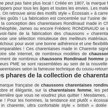
e peut pas faire plus local ! Créée en 1907, la marque 
ippers pour tous les âges et toutes les envies. Les mati
 On retrouve ainsi des motifs style « Écossais » à carrea
les goûts ! La fabrication est concentrée sur l’usine de 
 la conception des charentaises Rondinaud made in Ch
 Théophile, James ou encore Fréderic RONDINAUD se so
voir-faire de la fabrication des chaussons « charent
se une sélection minutieuse des meilleurs matériaux.
tchouc pour avoir une bonne adhérence et une flexibilit
comparables ! Ces charentaises made in Charente sign
otre site internet, de nombreux modèles de
chausso
lement de nombreux
chaussons Rondinaud homme
po
sieurs PME se sont rassemblées au sein de la nouvelle e
charentaises selon la fameuse technique du cousu-retour
s phares de la collection de charen
 marque française de
chaussons charentaises rondi
bre et élégante, sur la
charentaises femme
, les pe
 dernière que vous ne voudrez plus quitter ! Mesdames,
ce ! Pour les hommes, la tendance est plutôt « écossai
n charente, ultra confortable style « british » doté