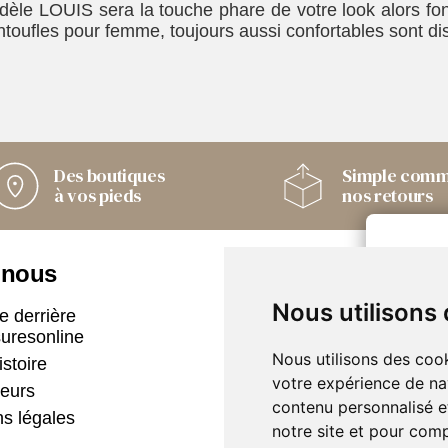
dèle LOUIS sera la touche phare de votre look alors f
toufles pour femme, toujours aussi confortables sont dispo
Des boutiques
Simple com
à vos pieds
nos retours
 nous
Nos boutiques
Nous utilisons
e derrière
Armando
uresonline
Only Shoes
Nous utilisons des cook
istoire
Pom'Cannelle
votre expérience de na
eurs
Timberland
contenu personnalisé et
s légales
Trouvez le magasin le plu
notre site et pour com
proche