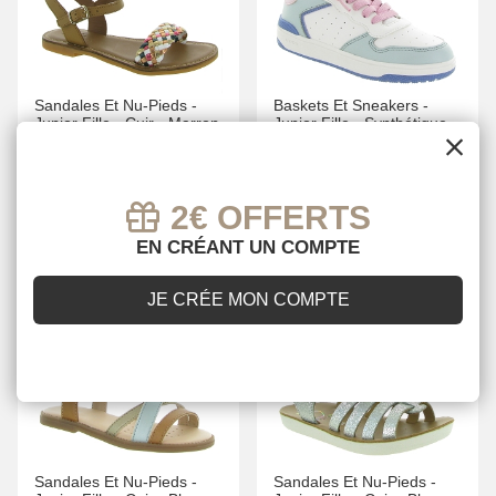
Sandales Et Nu-Pieds -
Baskets Et Sneakers -
Junior Fille -
Cuir -
Marron
Junior Fille -
Synthétique -
-
-
ADOLIE
Vert -
-
GEOX
À PARTIR DE
À PARTIR DE
40.00 €
25.00 €
79.90 €
49.90 €
2€ OFFERTS
EN CRÉANT UN COMPTE
JE CRÉE MON COMPTE
-50 %
-50 %
Sandales Et Nu-Pieds -
Sandales Et Nu-Pieds -