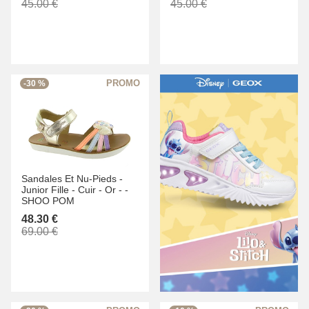
45.00 €
45.00 €
-30 %
Sandales Et Nu-Pieds -
Junior Fille -
Cuir -
Or -
-
SHOO POM
48.30 €
69.00 €