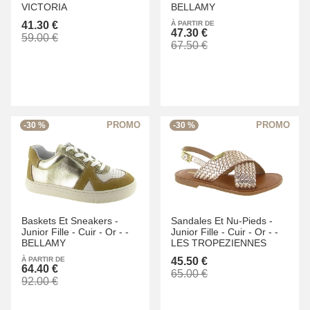
VICTORIA
BELLAMY
41.30 €
À PARTIR DE
47.30 €
59.00 €
67.50 €
-30 %
-30 %
Baskets Et Sneakers -
Sandales Et Nu-Pieds -
Junior Fille -
Cuir -
Or -
-
Junior Fille -
Cuir -
Or -
-
BELLAMY
LES TROPEZIENNES
À PARTIR DE
45.50 €
64.40 €
65.00 €
92.00 €