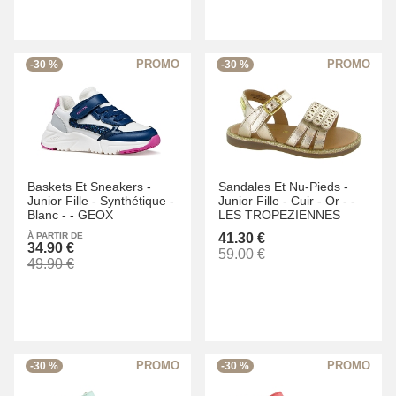
-30 %
-30 %
Baskets Et Sneakers -
Sandales Et Nu-Pieds -
Junior Fille -
Synthétique -
Junior Fille -
Cuir -
Or -
-
Blanc -
-
GEOX
LES TROPEZIENNES
À PARTIR DE
41.30 €
34.90 €
59.00 €
49.90 €
-30 %
-30 %