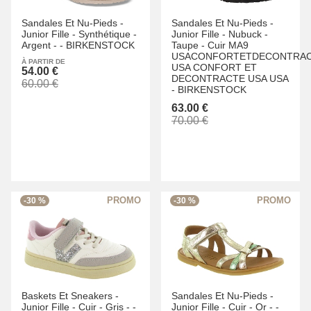
Sandales Et Nu-Pieds -
Sandales Et Nu-Pieds -
Junior Fille -
Synthétique -
Junior Fille -
Nubuck -
Argent -
-
BIRKENSTOCK
Taupe -
Cuir MA9
USACONFORTETDECONTRA
À PARTIR DE
USA CONFORT ET
54.00 €
DECONTRACTE USA USA
60.00 €
-
BIRKENSTOCK
63.00 €
70.00 €
-30 %
-30 %
Baskets Et Sneakers -
Sandales Et Nu-Pieds -
Junior Fille -
Cuir -
Gris -
-
Junior Fille -
Cuir -
Or -
-