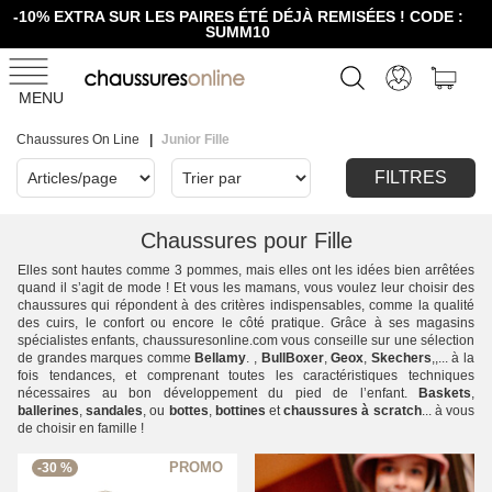
-10% EXTRA SUR LES PAIRES ÉTÉ DÉJÀ REMISÉES ! CODE :
SUMM10
MENU
Chaussures On Line
Junior Fille
FILTRES
Chaussures pour Fille
Elles sont hautes comme 3 pommes, mais elles ont les idées bien arrêtées
quand il s’agit de mode ! Et vous les mamans, vous voulez leur choisir des
chaussures qui répondent à des critères indispensables, comme la qualité
des cuirs, le confort ou encore le côté pratique. Grâce à ses magasins
spécialistes enfants, chaussuresonline.com vous conseille sur une sélection
de grandes marques comme
Bellamy
. ,
BullBoxer
,
Geox
,
Skechers
,,... à la
fois tendances, et comprenant toutes les caractéristiques techniques
nécessaires au bon développement du pied de l’enfant.
Baskets
,
ballerines
,
sandales
, ou
bottes
,
bottines
et
chaussures à scratch
... à vous
de choisir en famille !
-30 %