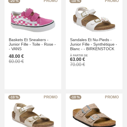
-20 %
-10 %
Baskets Et Sneakers -
Sandales Et Nu-Pieds -
Junior Fille -
Toile -
Rose -
Junior Fille -
Synthétique -
-
VANS
Blanc -
-
BIRKENSTOCK
48.00 €
À PARTIR DE
63.00 €
60.00 €
70.00 €
-10 %
-10 %