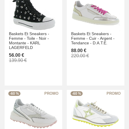
Baskets Et Sneakers -
Baskets Et Sneakers -
Femme -
Toile -
Noir -
Femme -
Cuir -
Argent -
Montante -
KARL
Tendance -
D.A.T.E.
LAGERFELD
88.00 €
56.00 €
220.00 €
139.90 €
-60 %
-60 %