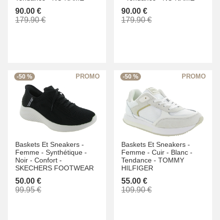
90.00 €
90.00 €
179.90 €
179.90 €
-50 %
-50 %
Baskets Et Sneakers -
Baskets Et Sneakers -
Femme -
Synthétique -
Femme -
Cuir -
Blanc -
Noir -
Confort -
Tendance -
TOMMY
SKECHERS FOOTWEAR
HILFIGER
50.00 €
55.00 €
99.95 €
109.90 €