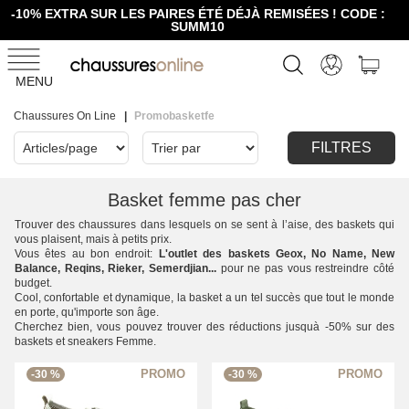
-10% EXTRA SUR LES PAIRES ÉTÉ DÉJÀ REMISÉES ! CODE :
SUMM10
MENU
Chaussures On Line
Promobasketfe
FILTRES
Basket femme pas cher
Trouver des chaussures dans lesquels on se sent à l’aise, des baskets qui
vous plaisent, mais à petits prix.
Vous êtes au bon endroit:
L'outlet des baskets Geox, No Name, New
Balance, Reqins, Rieker, Semerdjian...
pour ne pas vous restreindre côté
budget.
Cool, confortable et dynamique, la basket a un tel succès que tout le monde
en porte, qu'importe son âge.
Cherchez bien, vous pouvez trouver des réductions jusquà -50% sur des
baskets et sneakers Femme.
-30 %
-30 %