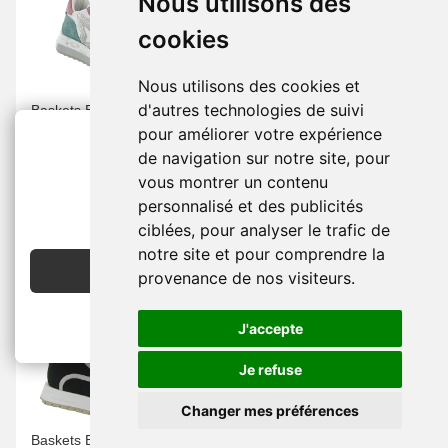
Nous utilisons des
cookies
Nous utilisons des cookies et
d'autres technologies de suivi
Baskets Et Sneakers -
Baskets Et Sneakers -
Femme -
Cuir -
Blanc -
Femme -
Cuir -
 -
pour améliorer votre expérience
Confort -
CETTI
Confort -
CETTI
de navigation sur notre site, pour
70.00 €
65.00 €
vous montrer un contenu
139.90 €
129.90 €
2€ OFFERTS
personnalisé et des publicités
EN CRÉANT UN COMPTE
ciblées, pour analyser le trafic de
notre site et pour comprendre la
JE CRÉE MON COMPTE
provenance de nos visiteurs.
-50 %
-50 %
J'accepte
Je refuse
Changer mes préférences
Baskets Et Sneakers -
Baskets Et Sneakers -