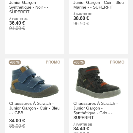
Junior Garçon -
Junior Garçon -
Cuir -
Bleu
Synthétique -
Noir -
-
Marine -
-
SUPERFIT
SUPERFIT
À PARTIR DE
38.60 €
À PARTIR DE
36.40 €
96.50 €
91.00 €
-60 %
-60 %
Chaussures À Scratch -
Chaussures À Scratch -
Junior Garçon -
Cuir -
Bleu
Junior Garçon -
-
-
GBB
Synthétique -
Gris -
-
SUPERFIT
34.00 €
À PARTIR DE
85.00 €
34.40 €