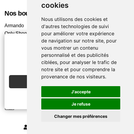
cookies
Nos boutiques
Nous utilisons des cookies et
Armando
d'autres technologies de suivi
pour améliorer votre expérience
Only Shoes
de navigation sur notre site, pour
Pom'Cannelle
vous montrer un contenu
Timberland
personnalisé et des publicités
Trouvez le magasin le plus proche
2€ OFFERTS
ciblées, pour analyser le trafic de
EN CRÉANT UN COMPTE
notre site et pour comprendre la
Chaussuresonline sur les Médias sociaux
provenance de nos visiteurs.
JE CRÉE MON COMPTE
Suivez-nous sur les réseaux pour les dernières tendances
et bons plans !
J'accepte
Je refuse
Changer mes préférences
MODIFIER MES PRÉFÉRENCES DES COOKIES