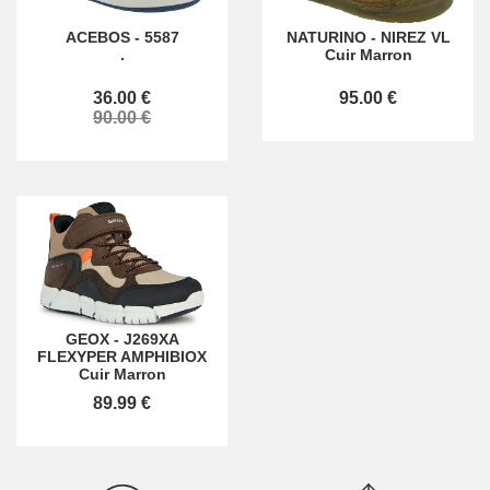
ACEBOS
-
5587
NATURINO
-
NIREZ VL
.
Cuir Marron
36.00 €
95.00 €
90.00 €
GEOX
-
J269XA
FLEXYPER AMPHIBIOX
Cuir Marron
89.99 €