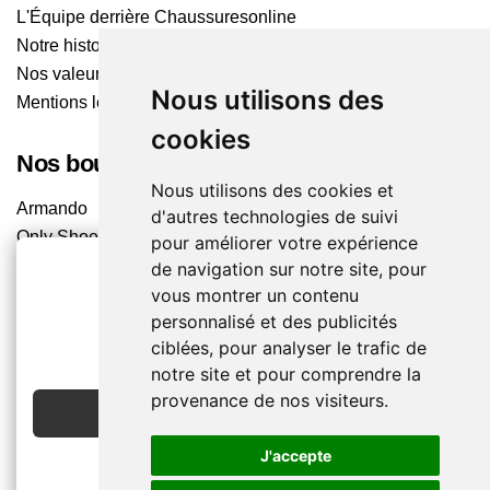
L'Équipe derrière Chaussuresonline
Notre histoire
Nos valeurs
Nous utilisons des
Mentions légales
cookies
Nos boutiques
Nous utilisons des cookies et
Armando
d'autres technologies de suivi
Only Shoes
pour améliorer votre expérience
Pom'Cannelle
de navigation sur notre site, pour
Timberland
vous montrer un contenu
personnalisé et des publicités
Trouvez le magasin le plus proche
2€ OFFERTS
ciblées, pour analyser le trafic de
EN CRÉANT UN COMPTE
notre site et pour comprendre la
Chaussuresonline sur les Médias sociaux
provenance de nos visiteurs.
JE CRÉE MON COMPTE
Suivez-nous sur les réseaux pour les dernières tendances
et bons plans !
J'accepte