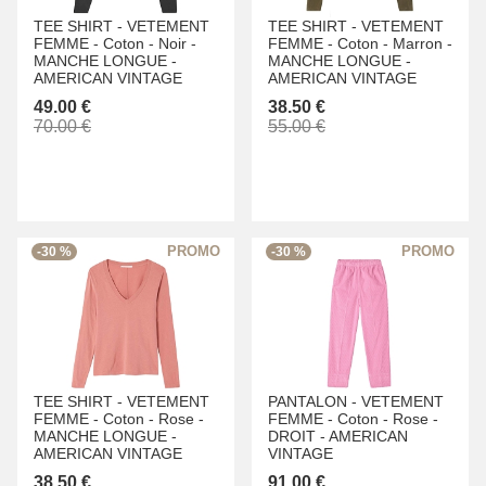
TEE SHIRT -
VETEMENT
TEE SHIRT -
VETEMENT
FEMME -
Coton -
Noir -
FEMME -
Coton -
Marron -
MANCHE LONGUE -
MANCHE LONGUE -
AMERICAN VINTAGE
AMERICAN VINTAGE
49.00 €
38.50 €
70.00 €
55.00 €
-30 %
-30 %
TEE SHIRT -
VETEMENT
PANTALON -
VETEMENT
FEMME -
Coton -
Rose -
FEMME -
Coton -
Rose -
MANCHE LONGUE -
DROIT -
AMERICAN
AMERICAN VINTAGE
VINTAGE
38.50 €
91.00 €