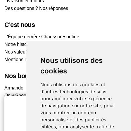
Livraison et retours
Des questions ? Nos réponses
C'est nous
L'Équipe derrière Chaussuresonline
Notre histoire
Nos valeurs
Nous utilisons des
Mentions légales
cookies
Nos boutiques
Nous utilisons des cookies et
Armando
d'autres technologies de suivi
Only Shoes
pour améliorer votre expérience
Pom'Cannelle
de navigation sur notre site, pour
Timberland
vous montrer un contenu
Trouvez le magasin le plus proche
2€ OFFERTS
personnalisé et des publicités
ciblées, pour analyser le trafic de
EN CRÉANT UN COMPTE