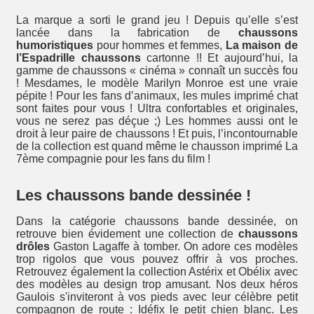
La marque a sorti le grand jeu ! Depuis qu’elle s’est
lancée dans la fabrication de
chaussons
humoristiques
pour hommes et femmes,
La maison de
l’Espadrille chaussons
cartonne !! Et aujourd’hui, la
gamme de chaussons « cinéma » connaît un succès fou
! Mesdames, le modèle Marilyn Monroe est une vraie
pépite ! Pour les fans d’animaux, les mules imprimé chat
sont faites pour vous ! Ultra confortables et originales,
vous ne serez pas déçue ;) Les hommes aussi ont le
droit à leur paire de chaussons ! Et puis, l’incontournable
de la collection est quand même le chausson imprimé La
7ème compagnie pour les fans du film !
Les chaussons bande dessinée !
Dans la catégorie chaussons bande dessinée, on
retrouve bien évidement une collection de
chaussons
drôles
Gaston Lagaffe à tomber. On adore ces modèles
trop rigolos que vous pouvez offrir à vos proches.
Retrouvez également la collection Astérix et Obélix avec
des modèles au design trop amusant. Nos deux héros
Gaulois s'inviteront à vos pieds avec leur célèbre petit
compagnon de route : Idéfix le petit chien blanc. Les