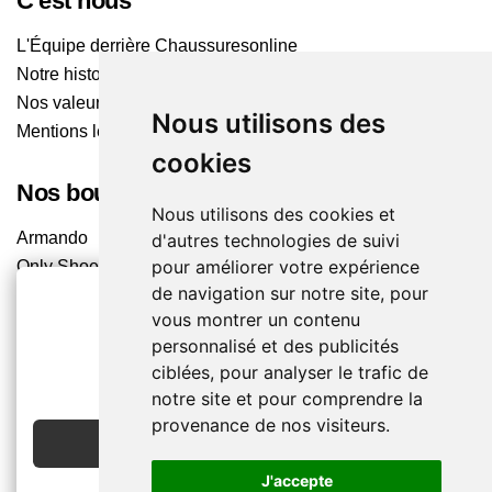
C'est nous
L'Équipe derrière Chaussuresonline
Notre histoire
Nos valeurs
Nous utilisons des
Mentions légales
cookies
Nos boutiques
Nous utilisons des cookies et
Armando
d'autres technologies de suivi
pour améliorer votre expérience
Only Shoes
de navigation sur notre site, pour
Pom'Cannelle
vous montrer un contenu
Timberland
personnalisé et des publicités
Trouvez le magasin le plus proche
2€ OFFERTS
ciblées, pour analyser le trafic de
EN CRÉANT UN COMPTE
notre site et pour comprendre la
Chaussuresonline sur les Médias sociaux
provenance de nos visiteurs.
JE CRÉE MON COMPTE
Suivez-nous sur les réseaux pour les dernières tendances
et bons plans !
J'accepte