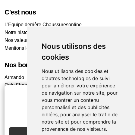
C'est nous
L'Équipe derrière Chaussuresonline
Notre histoire
Nos valeurs
Nous utilisons des
Mentions légales
cookies
Nos boutiques
Nous utilisons des cookies et
Armando
d'autres technologies de suivi
Only Shoes
pour améliorer votre expérience
de navigation sur notre site, pour
Pom'Cannelle
vous montrer un contenu
Timberland
personnalisé et des publicités
Trouvez le magasin le plus proche
2€ OFFERTS
ciblées, pour analyser le trafic de
EN CRÉANT UN COMPTE
notre site et pour comprendre la
Chaussuresonline sur les Médias sociaux
provenance de nos visiteurs.
JE CRÉE MON COMPTE