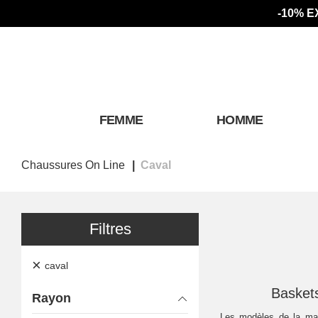
-10% E
FEMME
HOMME
Chaussures On Line
Caval
Filtres
×
caval
Basket
Rayon
Les modèles de la ma