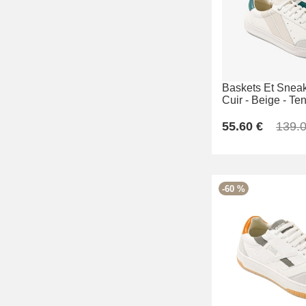
Baskets Et Sneak
Cuir -
Beige -
Ten
55.60 €
139.0
-60 %