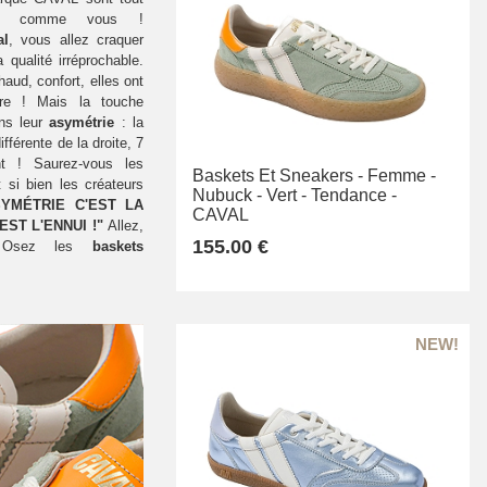
es, comme vous !
al
, vous allez craquer
qualité irréprochable.
haud, confort, elles ont
ire ! Mais la touche
ns leur
asymétrie
: la
férente de la droite, 7
nt ! Saurez-vous les
Baskets Et Sneakers -
Femme -
 si bien les créateurs
Nubuck -
Vert -
Tendance -
SYMÉTRIE C'EST LA
CAVAL
EST L'ENNUI !"
Allez,
155.00 €
! Osez les
baskets