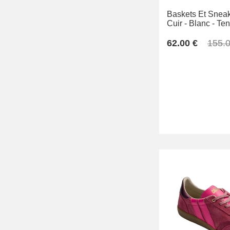
Baskets Et Sneak
Cuir -
Blanc -
Ten
62.00 €
155.0