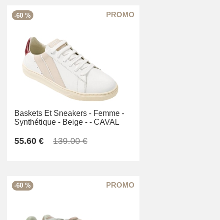
-60 %
Baskets Et Sneakers -
Femme -
Synthétique -
Beige -
-
CAVAL
55.60 €
139.00 €
-60 %