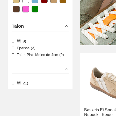
Talon
 (9)
Epaisse (3)
Talon Plat- Moins de 4cm (9)
 (21)
Baskets Et Sneak
Nubuck -
Beige -