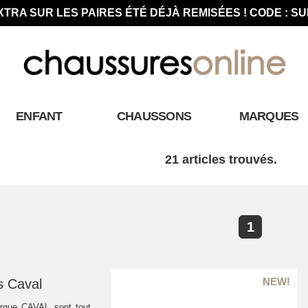
XTRA SUR LES PAIRES ÉTÉ DÉJÀ REMISÉES ! CODE : S
ENFANT
CHAUSSONS
MARQUES
21 articles trouvés.
1
s Caval
rque CAVAL sont tout