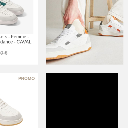
ers -
Femme -
dance -
CAVAL
0 €