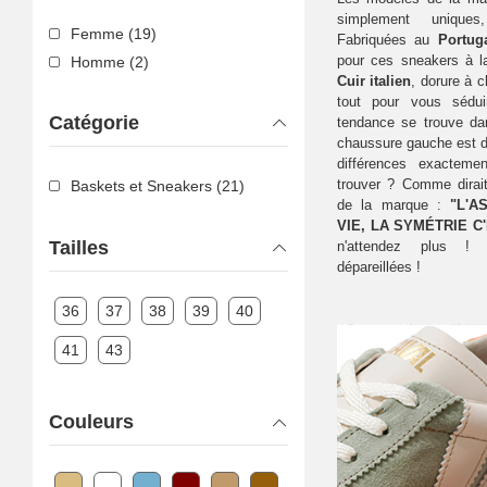
simplement uniqu
Femme (19)
Fabriquées au
Portug
pour ces sneakers à la 
Homme (2)
Cuir italien
, dorure à c
tout pour vous sédu
Catégorie
tendance se trouve da
chaussure gauche est dif
différences exacteme
trouver ? Comme dirait
Baskets et Sneakers (21)
de la marque :
"L'A
VIE, LA SYMÉTRIE C'
Tailles
n'attendez plus 
dépareillées !
36
37
38
39
40
41
43
Couleurs