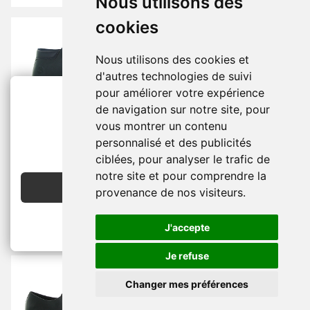
Nous utilisons des
cookies
Nous utilisons des cookies et
d'autres technologies de suivi
pour améliorer votre expérience
de navigation sur notre site, pour
Chaussures À Lacets -
Chaussures À Lacets -
vous montrer un contenu
2€ OFFERTS
Homme -
Nubuck -
Bleu
Homme -
Cuir -
Marron -
personnalisé et des publicités
Marine -
Confort Et
Confort Et Décontracté -
EN CRÉANT UN COMPTE
Décontracté -
TIMBERLAND
ciblées, pour analyser le trafic de
TIMBERLAND
155.00 €
notre site et pour comprendre la
120.00 €
JE CRÉE MON COMPTE
provenance de nos visiteurs.
J'accepte
Je refuse
Changer mes préférences