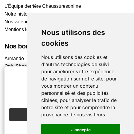
L'Équipe derrière Chaussuresonline
Notre histoire
Nos valeurs
Mentions légales
Nous utilisons des
cookies
Nos boutiques
Nous utilisons des cookies et
Armando
d'autres technologies de suivi
Only Shoes
pour améliorer votre expérience
Pom'Cannelle
de navigation sur notre site, pour
Timberland
vous montrer un contenu
Trouvez le magasin le plus proche
2€ OFFERTS
personnalisé et des publicités
ciblées, pour analyser le trafic de
EN CRÉANT UN COMPTE
Chaussuresonline sur les Médias sociaux
notre site et pour comprendre la
provenance de nos visiteurs.
JE CRÉE MON COMPTE
Suivez-nous sur les réseaux pour les dernières tendances
et bons plans !
J'accepte