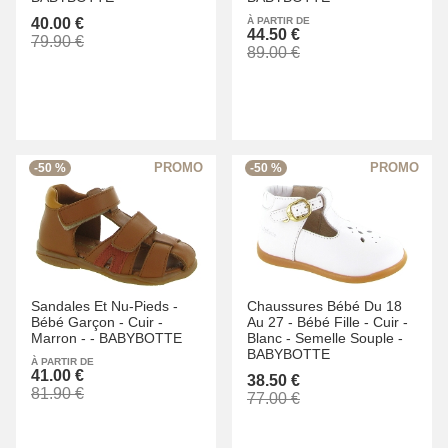
40.00 €
À PARTIR DE
44.50 €
79.90 €
89.00 €
-50 %
-50 %
Sandales Et Nu-Pieds -
Chaussures Bébé Du 18
Bébé Garçon -
Cuir -
Au 27 -
Bébé Fille -
Cuir -
Marron -
-
BABYBOTTE
Blanc -
Semelle Souple -
BABYBOTTE
À PARTIR DE
41.00 €
38.50 €
81.90 €
77.00 €