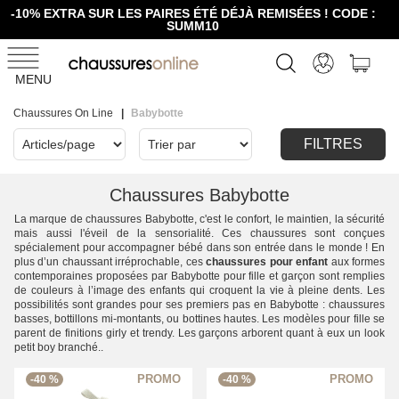
-10% EXTRA SUR LES PAIRES ÉTÉ DÉJÀ REMISÉES ! CODE :
SUMM10
MENU
Chaussures On Line
Babybotte
FILTRES
Chaussures Babybotte
La marque de chaussures Babybotte, c'est le confort, le maintien, la sécurité
mais aussi l'éveil de la sensorialité. Ces chaussures sont conçues
spécialement pour accompagner bébé dans son entrée dans le monde ! En
plus d’un chaussant irréprochable, ces
chaussures pour enfant
aux formes
contemporaines proposées par Babybotte pour fille et garçon sont remplies
de couleurs à l’image des enfants qui croquent la vie à pleine dents. Les
possibilités sont grandes pour ses premiers pas en Babybotte : chaussures
basses, bottillons mi-montants, ou bottines hautes. Les modèles pour fille se
parent de finitions girly et trendy. Les garçons arborent quant à eux un look
petit boy branché..
-40 %
-40 %