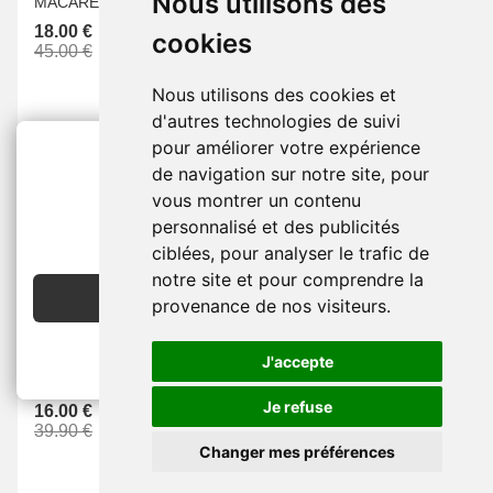
Nous utilisons des
MACARENA
RONDINAUD
18.00 €
16.00 €
cookies
45.00 €
39.90 €
Nous utilisons des cookies et
d'autres technologies de suivi
pour améliorer votre expérience
de navigation sur notre site, pour
-60 %
-60 %
vous montrer un contenu
2€ OFFERTS
personnalisé et des publicités
EN CRÉANT UN COMPTE
ciblées, pour analyser le trafic de
notre site et pour comprendre la
JE CRÉE MON COMPTE
provenance de nos visiteurs.
Chaussons Et Pantoufles -
Chaussons Et Pantoufles -
Femme -
Textile -
 -
Femme -
Textile -
Or -
J'accepte
Charentaise -
Charentaise -
RONDINAUD
RONDINAUD
Je refuse
16.00 €
16.00 €
39.90 €
39.90 €
Changer mes préférences