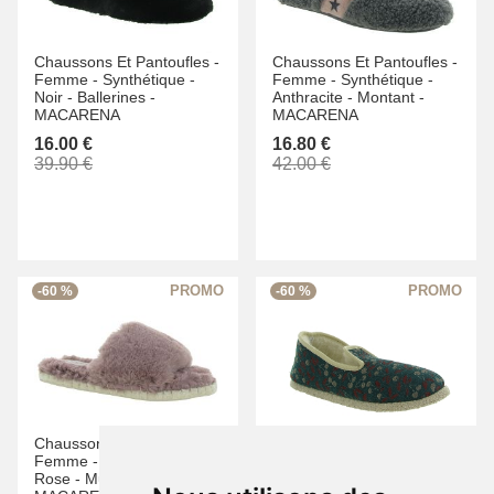
Chaussons Et Pantoufles -
Chaussons Et Pantoufles -
Femme -
Synthétique -
Femme -
Synthétique -
Noir -
Ballerines -
Anthracite -
Montant -
MACARENA
MACARENA
16.00 €
16.80 €
39.90 €
42.00 €
-60 %
-60 %
Chaussons Et Pantoufles -
Chaussons Et Pantoufles -
Femme -
Synthétique -
Femme -
Textile -
Vert -
Rose -
Mules Sabots -
Charentaise -