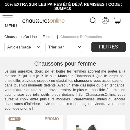
-10% EXTRA SUR LES PAIRES ÉTÉ DÉJÀ REMISÉES ! CODE :
SUMM10
MENU
Chaussures On Line
Femme
Chaussons Et Pantoufles
FILTRES
Chaussons pour femme
Je suis agréable, doux, joli et toutes les femmes adorent me porter à la
maison ? Qui suis-je ? Je suis Monsieur Chausson !! Que le temps soit
ensoleillé, pluvieux, orageux ou glacial, les
chaussons
vous accompagnent
dans tous vos moments détente. Avec un style classique ou bien tendance,
vous n’aurez qu’une seule envie : rentrez le plus vite possible à la maison
pour glisser vos jolis petits pieds dedans ! Sur ChaussuresOnline, vous
aurez le choix entre plusieurs modèles : charentaises, mules ou encore
chaussures d’intérieur, la vie en mode « cocooning » deviendra votre seule
et unique priorité !
-60 %