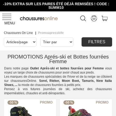
-10% EXTRA SUR LES PAIRES ÉTÉ DÉJÀ REMISÉES ! CODE :
SUMM10
MENU
Chaussures On Line
Promoapresskife
FILTRES
PROMOTIONS Aprés-ski et Bottes fourrées
Femme
Dans notre page
Outlet Aprés-ski et bottes fourrées pour Femme
vous
voyez un large choix de chaussures pour avoir chaud aux pieds.
Les marques de chaussures spécialistes de l'hiver et de la neige se côtoient
sur chaussuresOnline.
Sorel, Rieker, Moon Boot, Tamaris, New Italia
Shoes, ...
la mode de chaussures fourrées à petits prix.
Pensez à vos futures journées de ski, achetez des chaussures
imperméables, chaudes et anti-dérapantes.
-50 %
-50 %