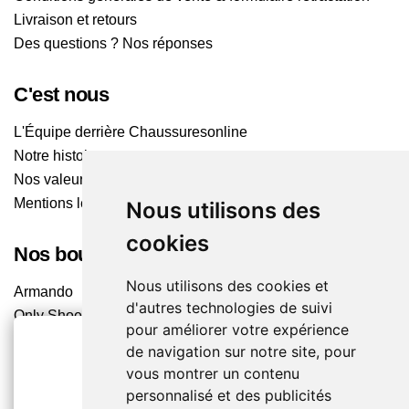
Livraison et retours
Des questions ? Nos réponses
C'est nous
L'Équipe derrière Chaussuresonline
Notre histoire
Nos valeurs
Mentions légales
Nous utilisons des
cookies
Nos boutiques
Nous utilisons des cookies et
Armando
d'autres technologies de suivi
Only Shoes
pour améliorer votre expérience
Pom'Cannelle
de navigation sur notre site, pour
Timberland
vous montrer un contenu
Trouvez le magasin le plus proche
2€ OFFERTS
personnalisé et des publicités