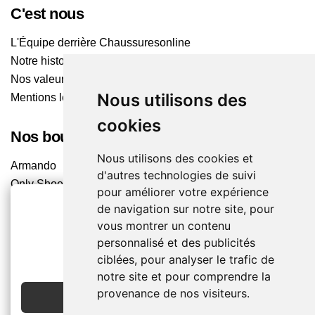
C'est nous
L'Équipe derrière Chaussuresonline
Notre histoire
Nos valeurs
Nous utilisons des
Mentions légales
cookies
Nos boutiques
Nous utilisons des cookies et
Armando
d'autres technologies de suivi
Only Shoes
pour améliorer votre expérience
Pom'Cannelle
de navigation sur notre site, pour
Timberland
vous montrer un contenu
Trouvez le magasin le plus proche
2€ OFFERTS
personnalisé et des publicités
ciblées, pour analyser le trafic de
EN CRÉANT UN COMPTE
Chaussuresonline sur les Médias sociaux
notre site et pour comprendre la
provenance de nos visiteurs.
JE CRÉE MON COMPTE
Suivez-nous sur les réseaux pour les dernières tendances