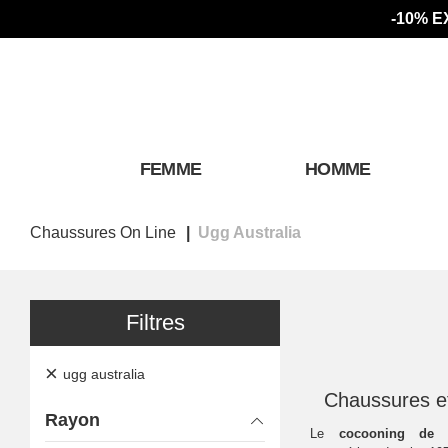
-10% E
FEMME
HOMME
Chaussures On Line
Ugg Australia
Filtres
×
ugg australia
Chaussures e
Rayon
Le
cocooning de 