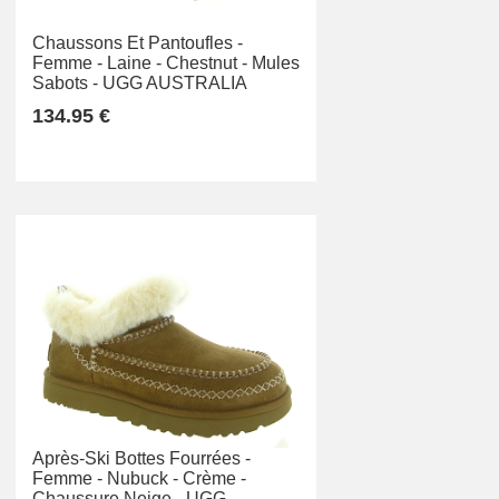
Chaussons Et Pantoufles -
Femme -
Laine -
Chestnut -
Mules
Sabots -
UGG AUSTRALIA
134.95 €
Après-Ski Bottes Fourrées -
Femme -
Nubuck -
Crème -
Chaussure Neige -
UGG