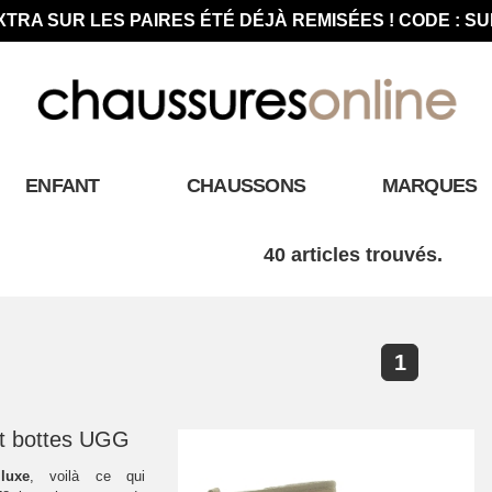
XTRA SUR LES PAIRES ÉTÉ DÉJÀ REMISÉES ! CODE : S
ENFANT
CHAUSSONS
MARQUES
40 articles trouvés.
1
t bottes UGG
luxe
, voilà ce qui