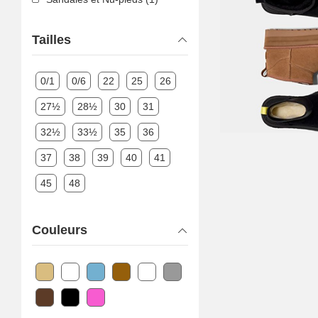
Tailles
0/1
0/6
22
25
26
27½
28½
30
31
32½
33½
35
36
37
38
39
40
41
45
48
Couleurs