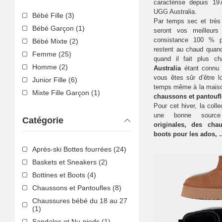
caractérise depuis 1
UGG Australia.
Bébé Fille (3)
Par temps sec et très
Bébé Garçon (1)
seront vos meilleurs
consistance 100 % p
Bébé Mixte (2)
restent au chaud quand 
Femme (25)
quand il fait plus c
Homme (2)
Australia
étant connu 
vous êtes sûr d’être lo
Junior Fille (6)
temps même à la maison
Mixte Fille Garçon (1)
chaussons et pantouf
Pour cet hiver, la coll
une bonne sour
Catégorie
originales, des ch
boots pour les ados, ..
Après-ski Bottes fourrées (24)
Baskets et Sneakers (2)
Bottines et Boots (4)
Chaussons et Pantoufles (8)
Chaussures bébé du 18 au 27
(1)
Sandales et Nu-pieds (1)