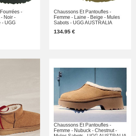
 Fourrées -
Chaussons Et Pantoufles -
-
Noir -
Femme -
Laine -
Beige -
Mules
 -
UGG
Sabots -
UGG AUSTRALIA
134.95 €
Chaussons Et Pantoufles -
Femme -
Nubuck -
Chestnut -
Mules Sabots -
UGG AUSTRALIA