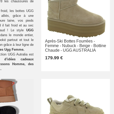
978 les chaussures de
 froid, les bottes UGG
 alliés, grâce à une
ure laine, vos pieds
il fait froid et au sec
haud ! Le style
UGG
dans le monde entier,
oké partout et tout le
Après-Ski Bottes Fourrées -
 grâce à leur ligne de
Femme -
Nubuck -
Beige -
Bottine
les Ugg Femme.
Chaude -
UGG AUSTRALIA
ection UGG Autralia est
179.99 €
ce
d'idées cadeaux
aussons Homme, des
.