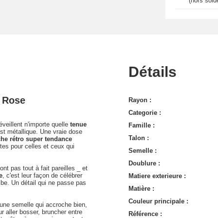
(hors sold
Détails
- Rose
Rayon :
Categorie :
veillent n'importe quelle
tenue
Famille :
ist métallique. Une vraie dose
Talon :
he rétro super tendance
tes pour celles et ceux qui
Semelle :
Doublure :
 pas tout à fait pareilles _ et
e
, c'est leur façon de célébrer
Matiere exterieure :
ibe. Un détail qui ne passe pas
Matière :
Couleur principale :
c une semelle qui accroche bien,
r aller bosser, bruncher entre
Référence :