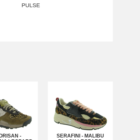
PULSE
ORISAN
-
SERAFINI
-
MALIBU