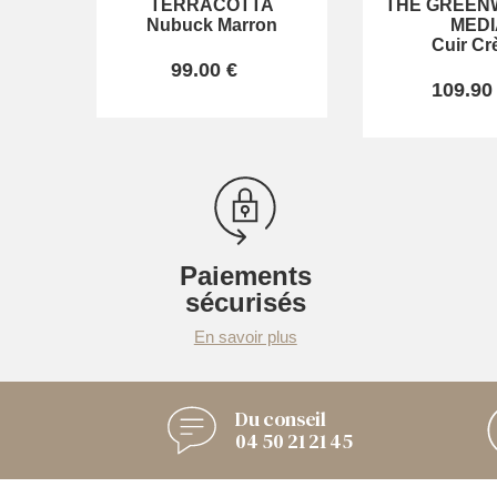
TERRACOTTA
THE GREENW
Nubuck Marron
MEDI
Cuir C
99.00 €
109.90
Paiements
sécurisés
En savoir plus
Du conseil
04 50 21 21 45