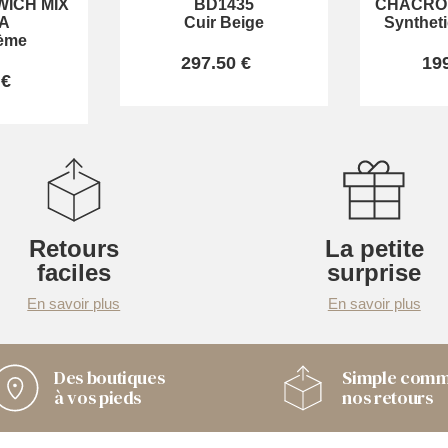
ICH MIX
BD1435
CHACRO
A
Cuir Beige
Synthet
rème
297.50 €
19
 €
Retours
La petite
faciles
surprise
En savoir plus
En savoir plus
Des boutiques
Simple com
à vos pieds
nos retours