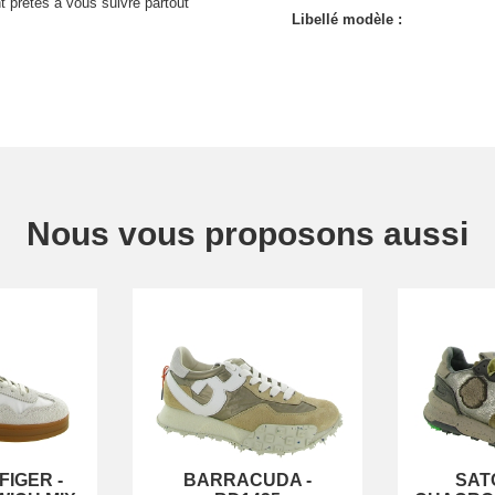
t prêtes à vous suivre partout
Libellé modèle :
Nous vous proposons aussi
FIGER
-
BARRACUDA
-
SAT