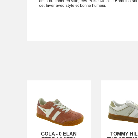
amis ou flâner en ville, ces Pulse Metallic Bambino son
cet hiver avec style et bonne humeur.
GOLA
-
0 ELAN
TOMMY HIL