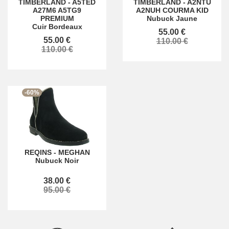
TIMBERLAND
-
A5TED
TIMBERLAND
-
A2NTU
A27M6 A5TG9
A2NUH COURMA KID
PREMIUM
Nubuck Jaune
Cuir Bordeaux
55.00 €
55.00 €
110.00 €
110.00 €
-60%
REQINS
-
MEGHAN
Nubuck Noir
38.00 €
95.00 €