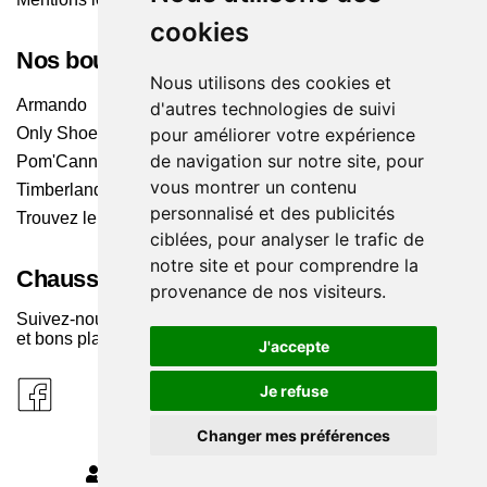
cookies
Nos boutiques
Nous utilisons des cookies et
Armando
d'autres technologies de suivi
pour améliorer votre expérience
Only Shoes
de navigation sur notre site, pour
Pom'Cannelle
vous montrer un contenu
Timberland
personnalisé et des publicités
Trouvez le magasin le plus proche
ciblées, pour analyser le trafic de
notre site et pour comprendre la
Chaussuresonline sur les Médias sociaux
provenance de nos visiteurs.
Suivez-nous sur les réseaux pour les dernières tendances
et bons plans !
J'accepte
Je refuse
Changer mes préférences
MODIFIER MES PRÉFÉRENCES DES COOKIES