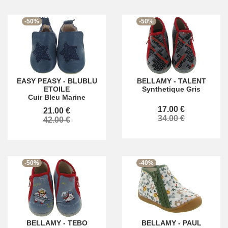
-50%
-50%
EASY PEASY
-
BLUBLU
BELLAMY
-
TALENT
ETOILE
Synthetique Gris
Cuir Bleu Marine
17.00 €
21.00 €
34.00 €
42.00 €
-50%
-40%
BELLAMY
-
TEBO
BELLAMY
-
PAUL