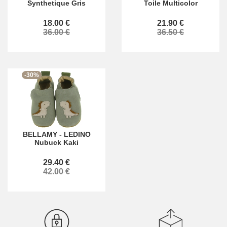
Synthetique Gris
Toile Multicolor
18.00 €
21.90 €
36.00 €
36.50 €
-30%
BELLAMY
-
LEDINO
Nubuck Kaki
29.40 €
42.00 €