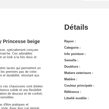
Détails
 Princesse beige
Rayon :
Categorie :
esse, spécialement conçues
la marche. Ces adorables
Info pointure :
t un look à la fois doux et
Semelle :
Doublure :
its lacets qui permettent un
r les premiers pas de votre
Matiere exterieure :
e et durabilité, résistant aux
Matière :
Couleur principale :
quoi ces chaussures sont dotées
ence solide et une flexibilité
Référence :
ation de douceur et de confort,
 sensibles.
Libellé modèle :
 d'être pratiques et
 style. Avec leur cuir laminé