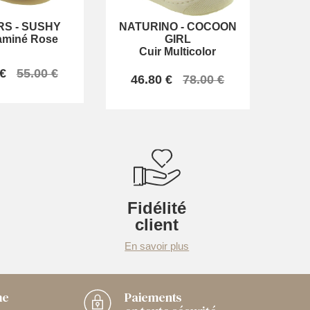
RS
-
SUSHY
NATURINO
-
COCOON
aminé Rose
GIRL
Cuir Multicolor
 €
55.00 €
46.80 €
78.00 €
Fidélité
client
En savoir plus
me
Paiements