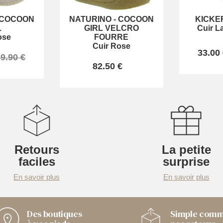
COCOON
NATURINO
-
COCOON
KICKE
L
GIRL VELCRO
Cuir L
ose
FOURRE
Cuir Rose
33.00
9.90 €
82.50 €
Retours
La petite
faciles
surprise
En savoir plus
En savoir plus
Des boutiques
Simple com