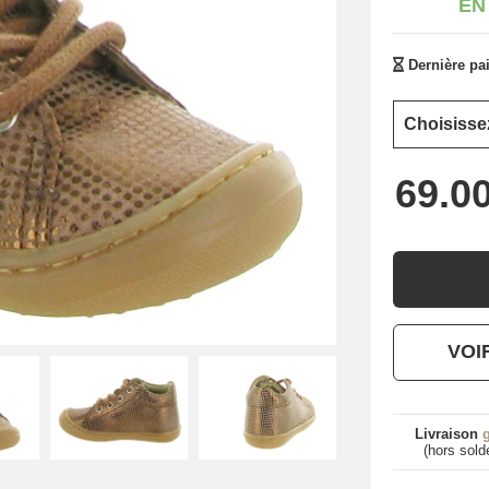
EN
Dernière pai
VOI
Livraison
g
(hors sold