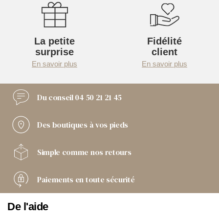
La petite
Fidélité
surprise
client
En savoir plus
En savoir plus
Du conseil
04 50 21 21 45
Des boutiques
à vos pieds
Simple comme
nos retours
Paiements
en toute sécurité
De l'aide