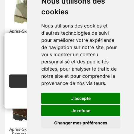
Nous utilisons des
cookies
Nous utilisons des cookies et
Après-Ski Bottes Fourrées
Après-Ski Bottes Fourrées
d'autres technologies de suivi
-
Femme -
Cuir -
Beige -
-
Femme -
Nubuck -
pour améliorer votre expérience
Bottine Chaude -
Marron -
Chaussure Neige
ARMANDO
-
ARMANDO
de navigation sur notre site, pour
249.00 €
239.00 €
vous montrer un contenu
2€ OFFERTS
personnalisé et des publicités
EN CRÉANT UN COMPTE
ciblées, pour analyser le trafic de
notre site et pour comprendre la
JE CRÉE MON COMPTE
provenance de nos visiteurs.
-60 %
-40 %
J'accepte
Je refuse
Changer mes préférences
Après-Ski Bottes Fourrées
Mocassins -
Femme -
Cuir
-
Femme -
Cuir -
Camel -
-
Noir -
Elégant -