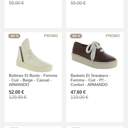
59.90 €
55.00 €
-60 %
-60 %
Bottines Et Boots -
Femme
Baskets Et Sneakers -
-
Cuir -
Beige -
Casual -
Femme -
Cuir -
 -
ARMANDO
Confort -
ARMANDO
52.00 €
47.60 €
129.99 €
119.00 €