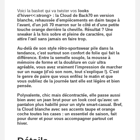
Voici la basket qui va twister vos
looks
d'hiver<<:strong> : la Cloud de Back70 en version
blanche, rehaussée d'empiècements en daim taupe à
l'avant, d'un joli 70 marron sur le côté et d'une petite
touche orange derrière la cheville. Résultat ? Une
sneaker à la fois sobre et pleine de caractère, qui
attire l'œil sans jamais en faire trop.
Au-delà de son
style rétro-sportswear
pile dans la
tendance, c'est surtout son confort de folie qui fait la
différence. Entre la semelle souple, la mousse à
mémoire de forme et la doublure en cuir ultra
agréable, vous avez vraiment l'impression de marcher
sur un nuage (d'où son nom, tout s'explique !). C'est
le genre de paire que vous enfilez le matin et que
vous oubliez de la journée tant elle est légère et bien
pensée.
Polyvalente, chic mais décontractée
, elle passe aussi
bien avec un jean brut pour un look cool qu'avec un
pantalon plus habillé pour un style smart-casual. Bref,
la Cloud blanche avec ses accents taupe et orange
coche toutes les cases : un essentiel de saison, fait
pour durer et pour vous accompagner partout cet
hiver.