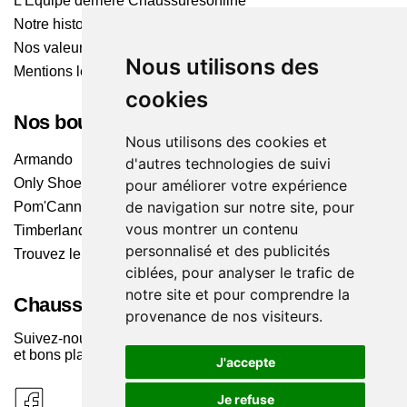
L'Équipe derrière Chaussuresonline
Notre histoire
Nos valeurs
Nous utilisons des
Mentions légales
cookies
Nos boutiques
Nous utilisons des cookies et
Armando
d'autres technologies de suivi
Only Shoes
pour améliorer votre expérience
de navigation sur notre site, pour
Pom'Cannelle
vous montrer un contenu
Timberland
personnalisé et des publicités
Trouvez le magasin le plus proche
ciblées, pour analyser le trafic de
notre site et pour comprendre la
Chaussuresonline sur les Médias sociaux
provenance de nos visiteurs.
Suivez-nous sur les réseaux pour les dernières tendances
et bons plans !
J'accepte
Je refuse