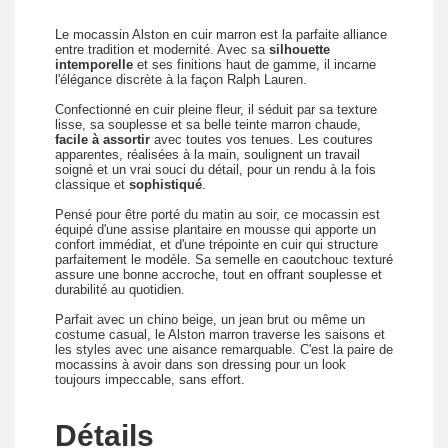
Le mocassin Alston en cuir marron est la parfaite alliance
entre tradition et modernité. Avec sa
silhouette
intemporelle
et ses finitions haut de gamme, il incarne
l'élégance discrète à la façon Ralph Lauren.
Confectionné en cuir pleine fleur, il séduit par sa texture
lisse, sa souplesse et sa belle teinte marron chaude,
facile à assortir
avec toutes vos tenues. Les coutures
apparentes, réalisées à la main, soulignent un travail
soigné et un vrai souci du détail, pour un rendu à la fois
classique et
sophistiqué
.
Pensé pour être porté du matin au soir, ce mocassin est
équipé d'une assise plantaire en mousse qui apporte un
confort immédiat, et d'une trépointe en cuir qui structure
parfaitement le modèle. Sa semelle en caoutchouc texturé
assure une bonne accroche, tout en offrant souplesse et
durabilité au quotidien.
Parfait avec un chino beige, un jean brut ou même un
costume casual, le Alston marron traverse les saisons et
les styles avec une aisance remarquable. C'est la paire de
mocassins à avoir dans son dressing pour un look
toujours impeccable, sans effort.
Détails