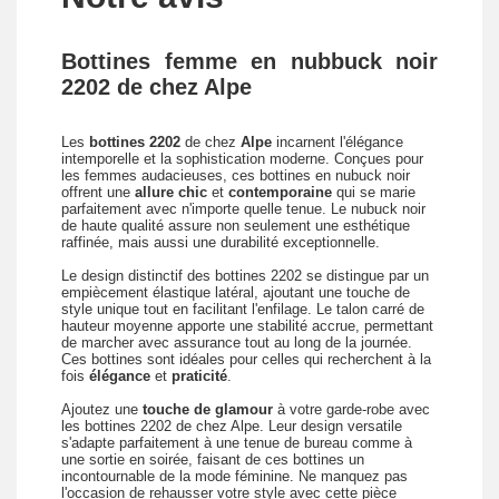
Bottines femme en nubbuck noir
2202 de chez Alpe
Les
bottines 2202
de chez
Alpe
incarnent l'élégance
intemporelle et la sophistication moderne. Conçues pour
les femmes audacieuses, ces bottines en nubuck noir
offrent une
allure chic
et
contemporaine
qui se marie
parfaitement avec n'importe quelle tenue. Le nubuck noir
de haute qualité assure non seulement une esthétique
raffinée, mais aussi une durabilité exceptionnelle.
Le design distinctif des bottines 2202 se distingue par un
empiècement élastique latéral, ajoutant une touche de
style unique tout en facilitant l'enfilage. Le talon carré de
hauteur moyenne apporte une stabilité accrue, permettant
de marcher avec assurance tout au long de la journée.
Ces bottines sont idéales pour celles qui recherchent à la
fois
élégance
et
praticité
.
Ajoutez une
touche de glamour
à votre garde-robe avec
les bottines 2202 de chez Alpe. Leur design versatile
s'adapte parfaitement à une tenue de bureau comme à
une sortie en soirée, faisant de ces bottines un
incontournable de la mode féminine. Ne manquez pas
l'occasion de rehausser votre style avec cette pièce