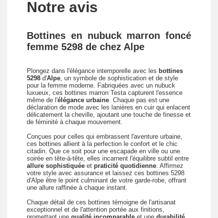
Notre avis
Bottines en nubuck marron foncé
femme 5298 de chez Alpe
Plongez dans l'élégance intemporelle avec les
bottines
5298
d'
Alpe
, un symbole de sophistication et de style
pour la femme moderne. Fabriquées avec un nubuck
luxueux, ces bottines marron Testa capturent l'essence
même de l'
élégance urbaine
. Chaque pas est une
déclaration de mode avec les lanières en cuir qui enlacent
délicatement la cheville, ajoutant une touche de finesse et
de féminité à chaque mouvement.
Conçues pour celles qui embrassent l'aventure urbaine,
ces bottines allient à la perfection le confort et le chic
citadin. Que ce soit pour une escapade en ville ou une
soirée en tête-à-tête, elles incarnent l'équilibre subtil entre
allure sophistiquée
et
praticité quotidienne
. Affirmez
votre style avec assurance et laissez ces bottines 5298
d'Alpe être le point culminant de votre garde-robe, offrant
une allure raffinée à chaque instant.
Chaque détail de ces bottines témoigne de l'artisanat
exceptionnel et de l'attention portée aux finitions,
promettant une
qualité incomparable
et une
durabilité