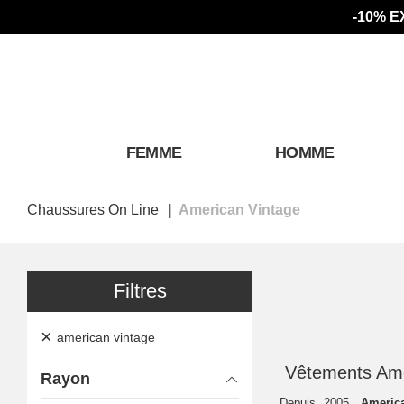
-10% E
FEMME
HOMME
Chaussures On Line
American Vintage
Filtres
×
american vintage
Vêtements Ame
Rayon
Depuis 2005,
Americ