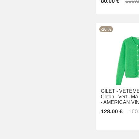
80.00 €
100.0
-20 %
GILET -
VETEME
Coton -
Vert -
MA
-
AMERICAN VI
128.00 €
160