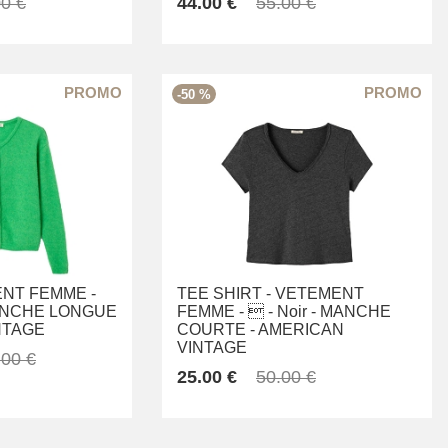
0 €
44.00 €
55.00 €
-50 %
NT FEMME -
TEE SHIRT -
VETEMENT
NCHE LONGUE
FEMME -
 -
Noir -
MANCHE
NTAGE
COURTE -
AMERICAN
VINTAGE
.00 €
25.00 €
50.00 €