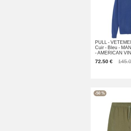
PULL -
VETEME
Cuir -
Bleu -
MAN
-
AMERICAN VI
72.50 €
145.0
-50 %