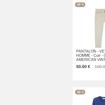
-50 %
PANTALON -
VE
HOMME -
Cuir -
AMERICAN VIN
50.00 €
100.0
-50 %