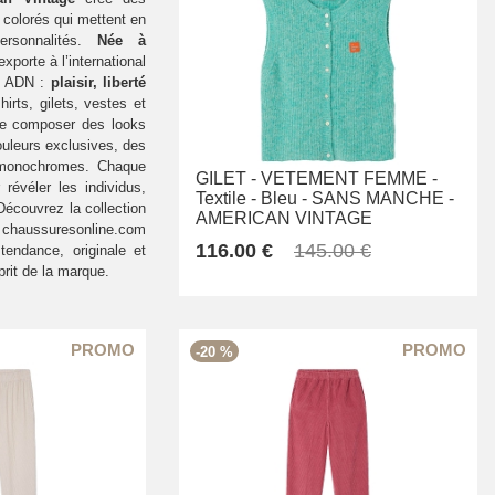
colorés qui mettent en
ersonnalités.
Née à
exporte à l’international
n ADN :
plaisir, liberté
shirts, gilets, vestes et
de composer des looks
uleurs exclusives, des
 monochromes. Chaque
GILET -
VETEMENT FEMME -
révéler les individus,
Textile -
Bleu -
SANS MANCHE -
 Découvrez la collection
AMERICAN VINTAGE
 chaussuresonline.com
116.00 €
145.00 €
endance, originale et
prit de la marque.
-20 %