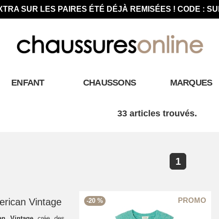
XTRA SUR LES PAIRES ÉTÉ DÉJÀ REMISÉES ! CODE : S
ENFANT
CHAUSSONS
MARQUES
33 articles trouvés.
1
rican Vintage
-20 %
an Vintage
crée des