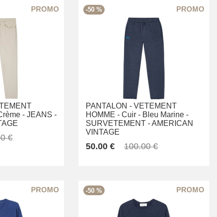
-50 %
TEMENT
PANTALON -
VETEMENT
Crème -
JEANS -
HOMME -
Cuir -
Bleu Marine -
TAGE
SURVETEMENT -
AMERICAN
VINTAGE
0 €
50.00 €
100.00 €
-50 %