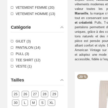
vêtements modernes et 
VETEMENT FEMME (20)
valeur toutes les p
Marseille
, la marque s’
VETEMENT HOMME (13)
tout en conservant so
et créativité
. Pulls, T-
Catégorie
pantalons permettent 
uniques, grâce à des co
tons naturels et des
pièce est pensée pour 
GILET (3)
alliant confort et style.
PANTALON (14)
American Vintage sur
PULL (3)
et adoptez une mode t
accessible, fidèle à l’es
TEE SHIRT (12)
VESTE (1)
-20 %
Tailles
25
26
27
28
29
30
L
M
S
XL