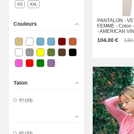
XS
XXL
PANTALON -
VE
Couleurs
FEMME -
Coton -
-
AMERICAN VI
104.00 €
130
Talon
 (33)
 (33)