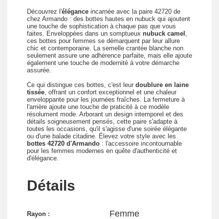
Découvrez l'
élégance
incarnée avec la paire 42720 de
chez Armando : des bottes hautes en nubuck qui ajoutent
une touche de sophistication à chaque pas que vous
faites. Enveloppées dans un somptueux
nubuck camel
,
ces bottes pour femmes se démarquent par leur allure
chic et contemporaine. La semelle crantée blanche non
seulement assure une adhérence parfaite, mais elle ajoute
également une touche de modernité à votre démarche
assurée.
Ce qui distingue ces bottes, c'est leur
doublure en laine
tissée
, offrant un confort exceptionnel et une chaleur
enveloppante pour les journées fraîches. La fermeture à
l'arrière ajoute une touche de praticité à ce modèle
résolument mode. Arborant un design intemporel et des
détails soigneusement pensés, cette paire s'adapte à
toutes les occasions, qu'il s'agisse d'une soirée élégante
ou d'une balade citadine. Élevez votre style avec les
bottes 42720 d'Armando
: l'accessoire incontournable
pour les femmes modernes en quête d'authenticité et
d'élégance.
Détails
Femme
Rayon :