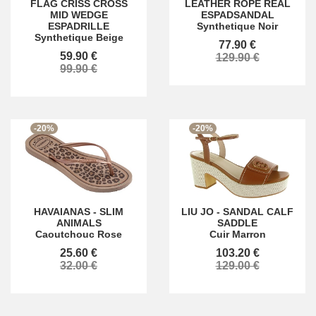
FLAG CRISS CROSS
LEATHER ROPE REAL
MID WEDGE
ESPADSANDAL
ESPADRILLE
Synthetique Noir
Synthetique Beige
77.90 €
59.90 €
129.90 €
99.90 €
-20%
-20%
HAVAIANAS
-
SLIM
LIU JO
-
SANDAL CALF
ANIMALS
SADDLE
Caoutchouc Rose
Cuir Marron
25.60 €
103.20 €
32.00 €
129.00 €