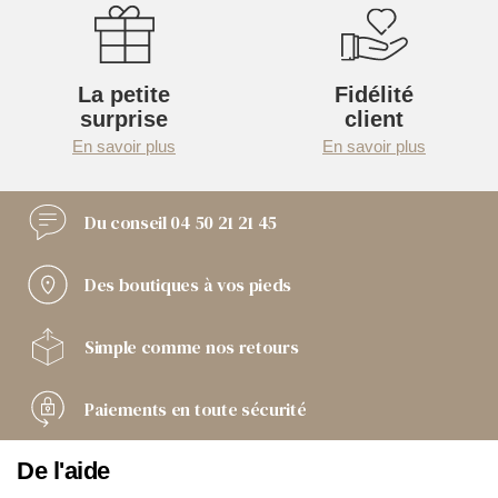
La petite
Fidélité
surprise
client
En savoir plus
En savoir plus
Du conseil
04 50 21 21 45
Des boutiques
à vos pieds
Simple comme
nos retours
Paiements
en toute sécurité
De l'aide