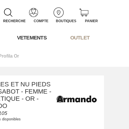
RECHERCHE
COMPTE
BOUTIQUES
PANIER
VETEMENTS
OUTLET
Profila Or
ES ET NU PIEDS
SABOT - FEMME -
IQUE - OR -
DO
105
s disponibles