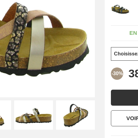
EN
-30%
VOI