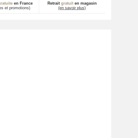
ratuite
en France
Retrait
gratuit
en magasin
es et promotions)
(en savoir plus)