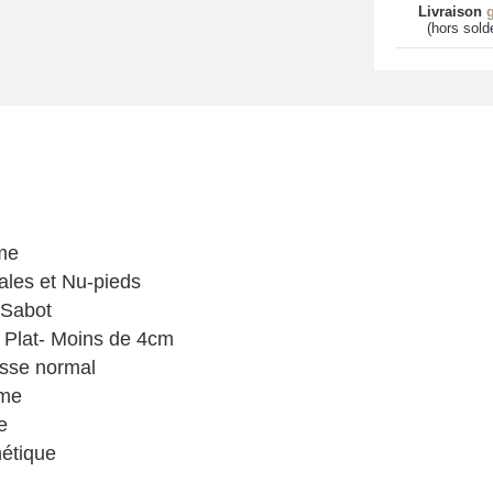
Livraison
g
(hors sold
me
les et Nu-pieds
 Sabot
 Plat- Moins de 4cm
sse normal
me
e
étique