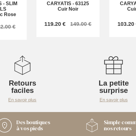
S
-
SLIM
CARYATIS
-
63125
CARYA
LS
Cuir Noir
Cui
c Rose
119.20 €
149.00 €
103.20
2.00 €
Retours
La petite
faciles
surprise
En savoir plus
En savoir plus
Des boutiques
Simple com
à vos pieds
nos retours