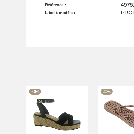
4975
Référence :
PROF
Libellé modèle :
-40%
-20%