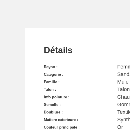
Détails
Fem
Rayon :
Sanda
Categorie :
Mule
Famille :
Talon
Talon :
Chau
Info pointure :
Gom
Semelle :
Textil
Doublure :
Synth
Matiere exterieure :
Or
Couleur principale :