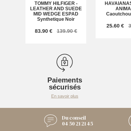
TOMMY HILFIGER
-
HAVAIANA
LEATHER AND SUEDE
ANIMA
MID WEDGE ESPAD
Caoutchou
Synthetique Noir
25.60 €
3
83.90 €
139.90 €
Paiements
sécurisés
En savoir plus
Du conseil
04 50 21 21 45