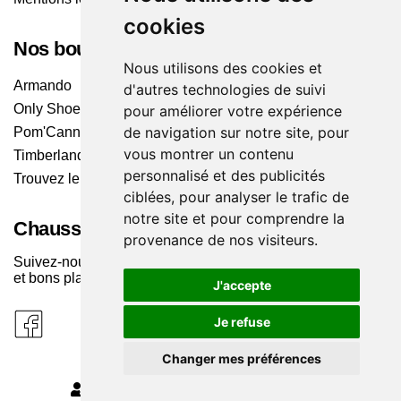
cookies
Nos boutiques
Nous utilisons des cookies et
Armando
d'autres technologies de suivi
Only Shoes
pour améliorer votre expérience
de navigation sur notre site, pour
Pom'Cannelle
vous montrer un contenu
Timberland
personnalisé et des publicités
Trouvez le magasin le plus proche
ciblées, pour analyser le trafic de
notre site et pour comprendre la
Chaussuresonline sur les Médias sociaux
provenance de nos visiteurs.
Suivez-nous sur les réseaux pour les dernières tendances
et bons plans !
J'accepte
Je refuse
Changer mes préférences
MODIFIER MES PRÉFÉRENCES DES COOKIES