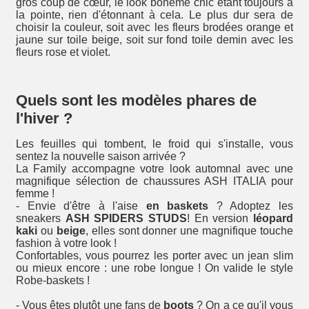
gros coup de cœur, le look bohème chic étant toujours à
la pointe, rien d'étonnant à cela. Le plus dur sera de
choisir la couleur, soit avec les fleurs brodées orange et
jaune sur toile beige, soit sur fond toile demin avec les
fleurs rose et violet.
Quels sont les modèles phares de
l'hiver ?
Les feuilles qui tombent, le froid qui s'installe, vous
sentez la nouvelle saison arrivée ?
La Family accompagne votre look automnal avec une
magnifique sélection de chaussures ASH ITALIA pour
femme !
- Envie d'être à l'aise
en baskets
? Adoptez les
sneakers
ASH SPIDERS STUDS
! En version
léopard
kaki
ou
beige
, elles sont donner une magnifique touche
fashion à votre look !
Confortables, vous pourrez les porter avec un jean slim
ou mieux encore : une robe longue ! On valide le style
Robe-baskets !
- Vous êtes plutôt une fans de
boots
? On a ce qu'il vous