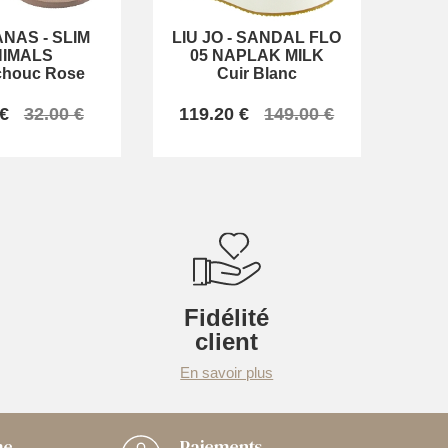
ANAS
-
SLIM
LIU JO
-
SANDAL FLO
NIMALS
05 NAPLAK MILK
chouc Rose
Cuir Blanc
 €
32.00 €
119.20 €
149.00 €
Fidélité
client
En savoir plus
me
Paiements