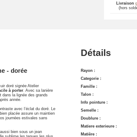
Livraison
g
(hors sold
Détails
me - dorée
Rayon :
Categorie :
uir doré signée Atelier
Famille :
acile à porter
. Avec sa lanière
Talon :
it dans la lignée des grands
après année.
Info pointure :
ontraste avec l’éclat du doré. Le
Semelle :
e bien placée assure un maintien
vos journées estivales sans
Doublure :
Matiere exterieure :
 aussi bien sous un jean
Matière :
le sublime les tenues les plus