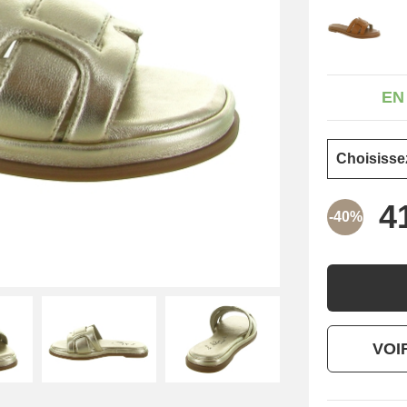
EN
-40%
VOI