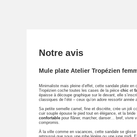
Notre avis
Mule plate Atelier Tropézien fem
Minimaliste mais pleine d’effet, cette sandale plate en c
Tropézien coche toutes les cases de la pièce
chic
et
f
épaisse à découpe graphique sur le devant, elle s’inscr
classiques de l’été – ceux qu’on adore ressortir année 
Sa petite semelle camel, fine et discrète, crée un joli c
cuir souple épouse le pied tout en élégance, et la brid
confortable
pour flâner, marcher, danser… bref, vivre 
compromis.
À la ville comme en vacances, cette sandale se glisse
retroussé que sous une robe légère ou une jupe midi. El