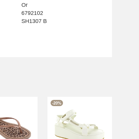
Or
6792102
SH1307 B
-20%