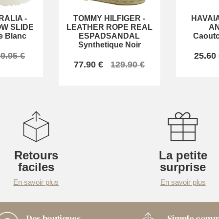
RALIA
-
TOMMY HILFIGER
-
HAVAI
W SLIDE
LEATHER ROPE REAL
A
e Blanc
ESPADSANDAL
Caout
Synthetique Noir
9.95 €
25.60
77.90 €
129.90 €
Retours
La petite
faciles
surprise
En savoir plus
En savoir plus
Des boutiques
Simple com