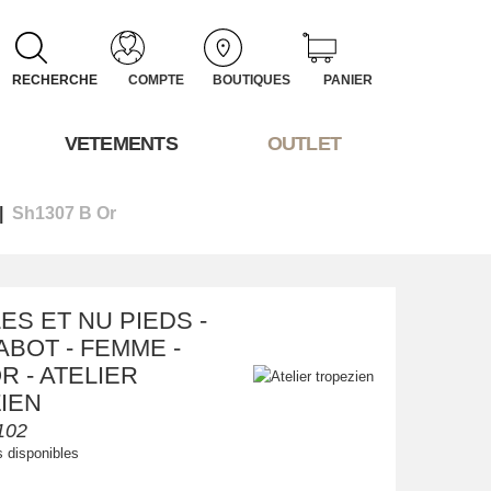
RECHERCHE
COMPTE
BOUTIQUES
PANIER
VETEMENTS
OUTLET
Sh1307 B Or
ES ET NU PIEDS -
ABOT - FEMME -
OR - ATELIER
IEN
102
s disponibles