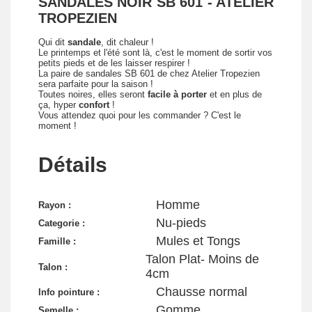
SANDALES NOIR SB 601 - ATELIER
TROPEZIEN
Qui dit
sandale
, dit chaleur !
Le printemps et l'été sont là, c'est le moment de sortir vos
petits pieds et de les laisser respirer !
La paire de sandales SB 601 de chez Atelier Tropezien
sera parfaite pour la saison !
Toutes noires, elles seront
facile à porter
et en plus de
ça, hyper
confort
!
Vous attendez quoi pour les commander ? C'est le
moment !
Détails
Homme
Rayon :
Nu-pieds
Categorie :
Mules et Tongs
Famille :
Talon Plat- Moins de
Talon :
4cm
Chausse normal
Info pointure :
Gomme
Semelle :