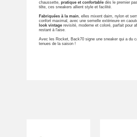
chaussette,
pratique et confortable
dès le premier pas
tête, ces sneakers allient style et facilité.
Fabriquées à la main
, elles mixent daim, nylon et se
confort maximal, avec une semelle extérieure en caoutc
look vintage
revisité, moderne et coloré, parfait pour af
restant à l'aise.
Avec les Rocket, Back70 signe une sneaker qui a du car
tenues de la saison !