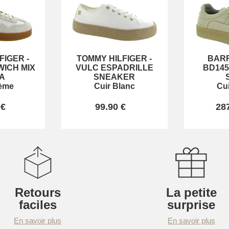
FIGER
-
TOMMY HILFIGER
-
BAR
ICH MIX
VULC ESPADRILLE
BD145
A
SNEAKER
rème
Cuir Blanc
Cu
 €
99.90 €
28
Retours
La petite
faciles
surprise
En savoir plus
En savoir plus