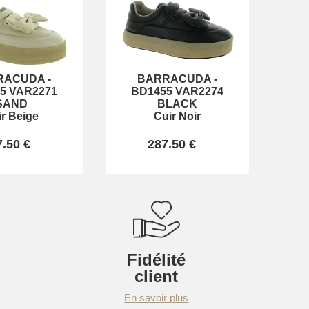
RACUDA
-
BARRACUDA
-
5 VAR2271
BD1455 VAR2274
SAND
BLACK
ir Beige
Cuir Noir
7.50 €
287.50 €
Fidélité
client
En savoir plus