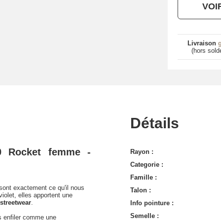
VOI
Livraison
g
(hors sold
Détails
70 Rocket femme -
Rayon :
Categorie :
Famille :
ont exactement ce qu'il nous
Talon :
violet, elles apportent une
streetwear
.
Info pointure :
Semelle :
les enfiler comme une