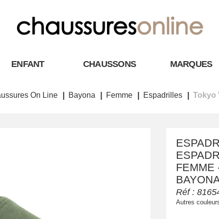
ENFANT
CHAUSSONS
MARQUES
ussures On Line
Bayona
Femme
Espadrilles
Tokyo 
ESPADRI
ESPADRI
FEMME -
BAYON
Réf :
8165
Autres couleur