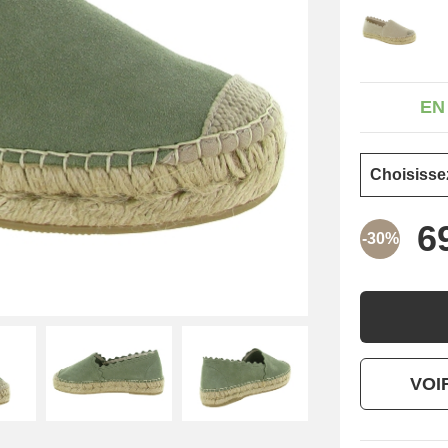
EN
-30%
VOI