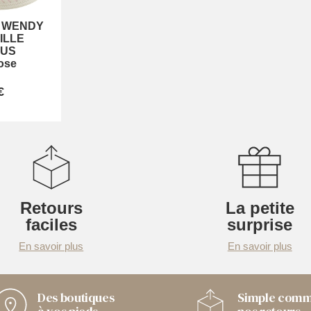
-
WENDY
ILLE
CUS
ose
€
Retours
La petite
faciles
surprise
En savoir plus
En savoir plus
Des boutiques
Simple com