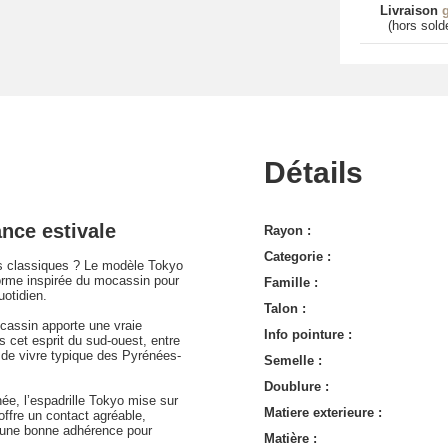
Livraison
g
(hors sold
Détails
nce estivale
Rayon :
Categorie :
 classiques ? Le modèle Tokyo
 forme inspirée du mocassin pour
Famille :
uotidien.
Talon :
ocassin apporte une vraie
Info pointure :
s cet esprit du sud-ouest, entre
r de vivre typique des Pyrénées-
Semelle :
Doublure :
e, l’espadrille Tokyo mise sur
Matiere exterieure :
offre un contact agréable,
e une bonne adhérence pour
Matière :
.