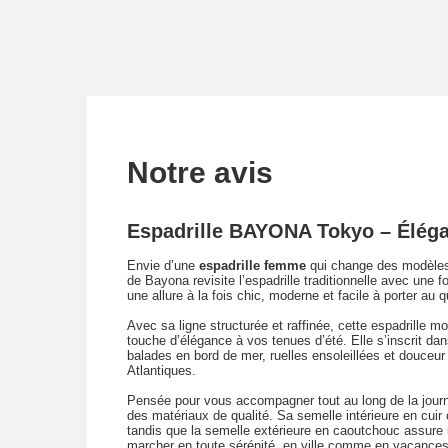
Notre avis
Espadrille BAYONA Tokyo – Éléga
Envie d’une
espadrille femme
qui change des modèles
de Bayona revisite l’espadrille traditionnelle avec une
une allure à la fois chic, moderne et facile à porter au q
Avec sa ligne structurée et raffinée, cette espadrille m
touche d’élégance à vos tenues d’été. Elle s’inscrit dan
balades en bord de mer, ruelles ensoleillées et douceu
Atlantiques.
Pensée pour vous accompagner tout au long de la journé
des matériaux de qualité. Sa semelle intérieure en cuir 
tandis que la semelle extérieure en caoutchouc assur
marcher en toute sérénité, en ville comme en vacances