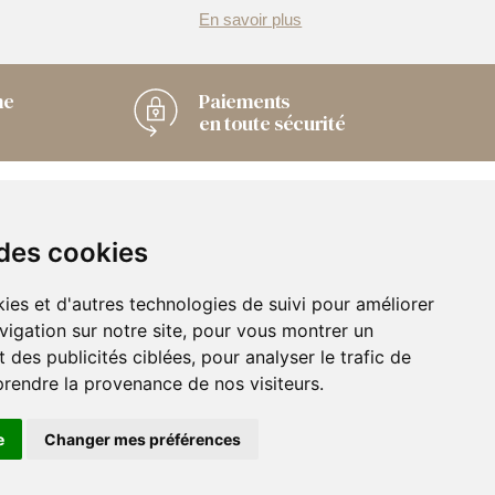
En savoir plus
me
Paiements
en toute sécurité
Chaussuresonline sur
les Médias sociaux
 des cookies
Suivez-nous sur les réseaux pour
ies et d'autres technologies de suivi pour améliorer
les dernières tendances et bons
vigation sur notre site, pour vous montrer un
plans !
 des publicités ciblées, pour analyser le trafic de
s
prendre la provenance de nos visiteurs.
e
Changer mes préférences