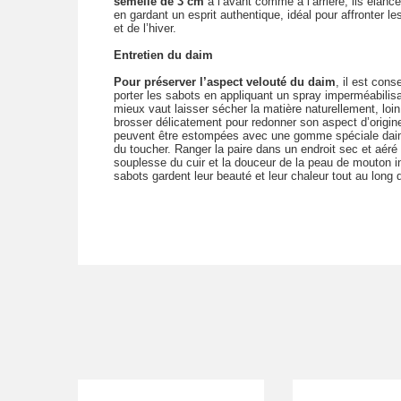
semelle de 3 cm
à l’avant comme à l’arrière, ils élance
en gardant un esprit authentique, idéal pour affronter l
et de l’hiver.
Entretien du daim
Pour préserver l’aspect velouté du daim
, il est cons
porter les sabots en appliquant un spray imperméabilis
mieux vaut laisser sécher la matière naturellement, loi
brosser délicatement pour redonner son aspect d’origine
peuvent être estompées avec une gomme spéciale daim 
du toucher. Ranger la paire dans un endroit sec et aéré
souplesse du cuir et la douceur de la peau de mouton in
sabots gardent leur beauté et leur chaleur tout au long