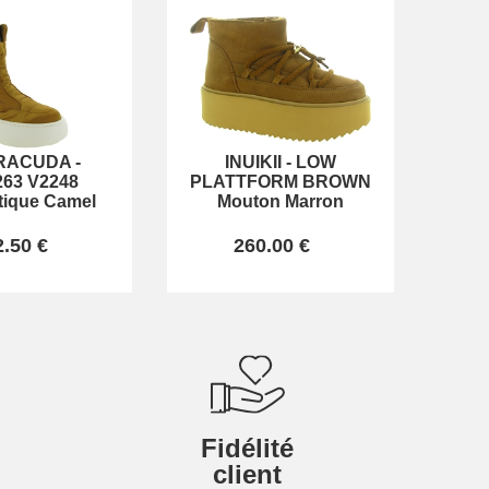
RACUDA
-
INUIKII
-
LOW
63 V2248
PLATTFORM BROWN
tique Camel
Mouton Marron
2.50 €
260.00 €
Fidélité
client