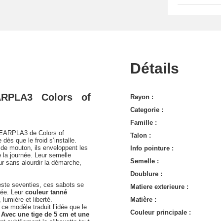
Détails
ARPLA3 Colors of
Rayon :
Categorie :
Famille :
HEARPLA3 de Colors of
Talon :
dès que le froid s’installe.
de mouton, ils enveloppent les
Info pointure :
e la journée. Leur semelle
Semelle :
ur sans alourdir la démarche,
Doublure :
este seventies, ces sabots se
Matiere exterieure :
tée. Leur
couleur tanné
 lumière et liberté.
Matière :
 ce modèle traduit l’idée que le
Couleur principale :
.
Avec une tige de 5 cm et une