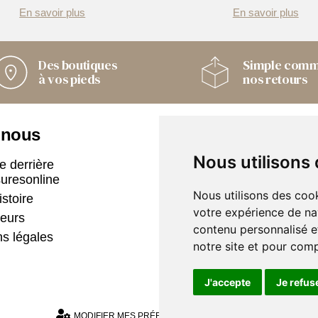
En savoir plus
En savoir plus
Des boutiques
Simple com
à vos pieds
nos retours
 nous
Nos boutiques
Nous utilisons
e derrière
Armando
uresonline
Only Shoes
Nous utilisons des cook
istoire
Pom'Cannelle
votre expérience de na
eurs
Timberland
contenu personnalisé et
s légales
Trouvez le magasin le plu
notre site et pour com
proche
J'accepte
Je refus
MODIFIER MES PRÉFÉRENCES DES COOKIES