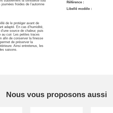
nt subtilement la silhouette tout
Référence :
es journées froides de l’automne
Libellé modèle :
eillé de le protéger avant de
ant adapté. En cas d’humidité,
n d’une source de chaleur, puis
 au cuir. Les petites traces
afin de conserver la finesse
 permet de préserver la
térieure. Ainsi entretenus, les
 des saisons.
Nous vous proposons aussi