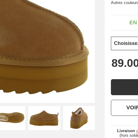
Autres couleur
EN
VOI
Livraison
g
(hors sold