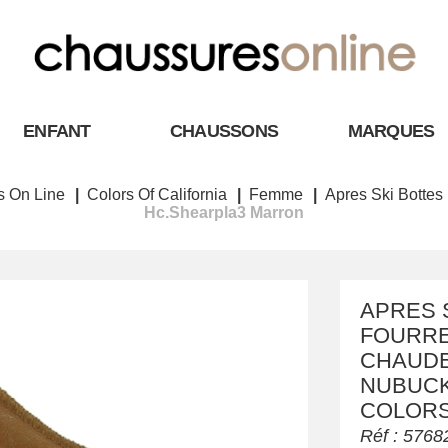
ENFANT
CHAUSSONS
MARQUES
s On Line
Colors Of California
Femme
Apres Ski Bottes
Hc.shearpla3 Marron
APRES 
FOURRE
CHAUDE
NUBUCK
COLORS
Réf :
5768