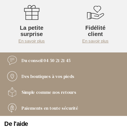
La petite
Fidélité
surprise
client
En savoir plus
En savoir plus
Du conseil
04 50 21 21 45
Des boutiques
à vos pieds
Simple comme
nos retours
Paiements
en toute sécurité
De l'aide