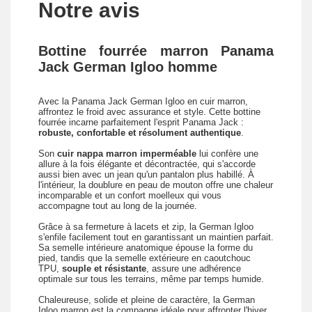
Notre avis
Bottine fourrée marron Panama
Jack German Igloo homme
Avec la Panama Jack German Igloo en cuir marron,
affrontez le froid avec assurance et style. Cette bottine
fourrée incarne parfaitement l'esprit Panama Jack :
robuste, confortable et résolument authentique
.
Son
cuir nappa marron imperméable
lui confère une
allure à la fois élégante et décontractée, qui s'accorde
aussi bien avec un jean qu'un pantalon plus habillé. À
l'intérieur, la doublure en peau de mouton offre une chaleur
incomparable et un confort moelleux qui vous
accompagne tout au long de la journée.
Grâce à sa fermeture à lacets et zip, la German Igloo
s'enfile facilement tout en garantissant un maintien parfait.
Sa semelle intérieure anatomique épouse la forme du
pied, tandis que la semelle extérieure en caoutchouc
TPU,
souple et résistante
, assure une adhérence
optimale sur tous les terrains, même par temps humide.
Chaleureuse, solide et pleine de caractère, la German
Igloo marron est la compagne idéale pour affronter l'hiver